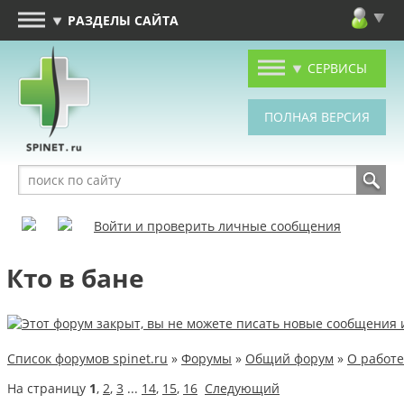
РАЗДЕЛЫ САЙТА
СЕРВИСЫ
Войти и проверить личные сообщения
Кто в бане
Список форумов spinet.ru
»
Форумы
»
Общий форум
»
О работе
На страницу
1
,
2
,
3
...
14
,
15
,
16
Следующий