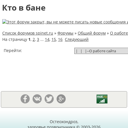
Кто в бане
Список форумов spinet.ru
»
Форумы
»
Общий форум
»
О работе
На страницу
1
,
2
,
3
...
14
,
15
,
16
Следующий
Перейти:
Остеохондроз,
здоровье позвоночника © 2003-2026