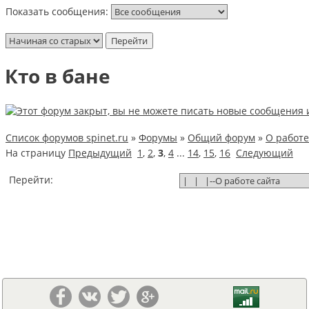
Показать сообщения:
Кто в бане
Список форумов spinet.ru
»
Форумы
»
Общий форум
»
О работе
На страницу
Предыдущий
1
,
2
,
3
,
4
...
14
,
15
,
16
Следующий
Перейти: