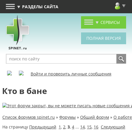
РАЗДЕЛЫ САЙТА
СЕРВИСЫ
Войти и проверить личные сообщения
Кто в бане
Список форумов spinet.ru
»
Форумы
»
Общий форум
»
О работе
На страницу
Предыдущий
1
,
2
,
3
,
4
...
14
,
15
,
16
Следующий