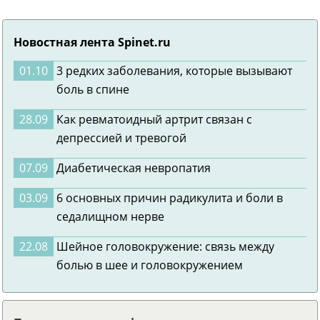
Новостная лента Spinet.ru
01.10
3 редких заболевания, которые вызывают
боль в спине
28.09
Как ревматоидный артрит связан с
депрессией и тревогой
07.09
Диабетическая невропатия
03.09
6 основных причин радикулита и боли в
седалищном нерве
22.08
Шейное головокружение: связь между
болью в шее и головокружением