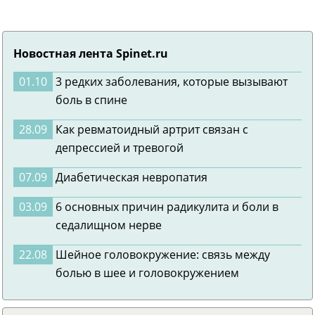
Новостная лента Spinet.ru
01.10
3 редких заболевания, которые вызывают
боль в спине
28.09
Как ревматоидный артрит связан с
депрессией и тревогой
07.09
Диабетическая невропатия
03.09
6 основных причин радикулита и боли в
седалищном нерве
22.08
Шейное головокружение: связь между
болью в шее и головокружением