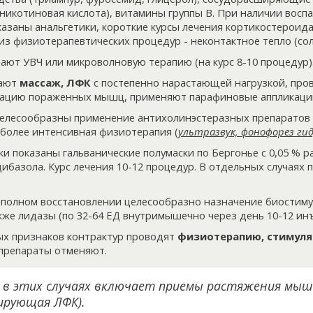
 никотиновая кислота), витамины группы В. При наличии восп
азаны анальгетики, короткие курсы лечения кортикостероида
); из физиотерапевтических процедур - неконтактное тепло (со
чают УВЧ или микроволновую терапию (на курс 8-10 процедур)
нают
массаж, ЛФК
с постепенно нарастающей нагрузкой, про
ацию пораженных мышц, применяют парафиновые аппликаци
целесообразны применение антихолинэстеразных препаратов 
 более интенсивная физиотерапия (
ультразвук, фонофорез ги
ки показаны гальванические полумаски по Бергонье с 0,05 % 
дибазола. Курс лечения 10-12 процедур. В отдельных случаях 
неполном восстановлении целесообразно назначение биостиму
также лидазы (по 32-64 ЕД внутримышечно через день 10-12 ин
ых признаков контрактур проводят
физиотерапию, стимул
препараты отменяют.
 в этих случаях включает приемы растяжения мы
ирующая ЛФК).