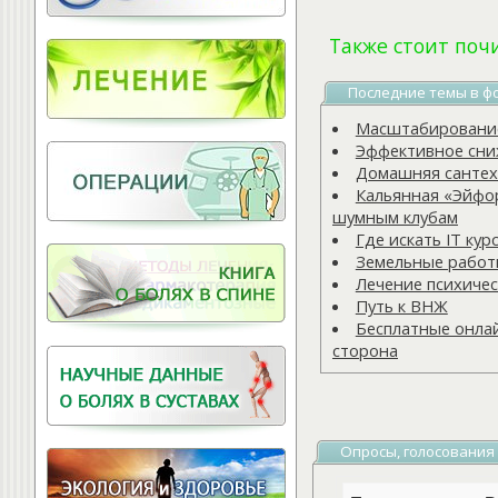
Витамины для
позвоночника
Также стоит поч
Последние темы в ф
Масштабирование
Эффективное сни
Домашняя сантех
Кальянная «Эйфор
шумным клубам
Где искать IT кур
Земельные рабо
Лечение психичес
Путь к ВНЖ
Бесплатные онлай
сторона
Опросы, голосования