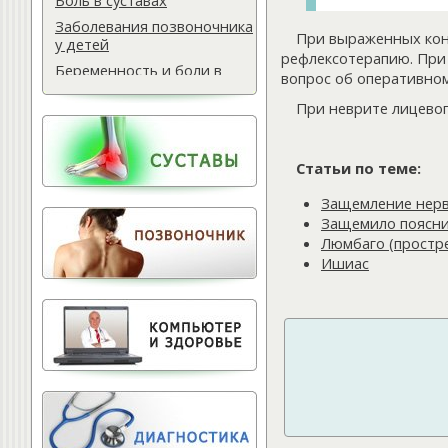
Боль в суставах
Заболевания позвоночника
При выраженных конт
у детей
рефлексотерапию. При 
Беременность и боли в
вопрос об оперативном
спине
При неврите лицево
Мази для спины
Массаж водителю
Самомассаж при
Статьи по теме:
остеохондрозе
Защемление нерв
Поясничная грыжа
Защемило поясни
Обследование
Люмбаго (простр
позвоночника
Ишиас
Тактика лечения
остеохондроза
Лечение баней
Офисный фитнес
Народная медицина
Тест для позвоночника
Питание для позвоночника