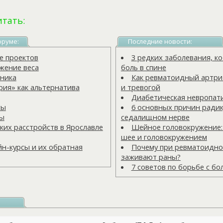
итать:
оруме:
Последние новости:
 проектов
3 редких заболевания, 
жение веса
боль в спине
ника
Как ревматоидный артрит
ия» как альтернатива
и тревогой
Диабетическая невропат
сы
6 основных причин радик
ты
седалищном нерве
ких расстройств в Ярославле
Шейное головокружение:
шее и головокружением
н-курсы и их обратная
Почему при ревматоидно
заживают раны?
7 советов по борьбе с бо