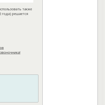
Упражнения для спины.
»
Что делать при появлении
использовать также
болей в спине
2 года) решается
»
Правильное питание для
хрящевой ткани и суставов
ещё...
мов
звоночника!