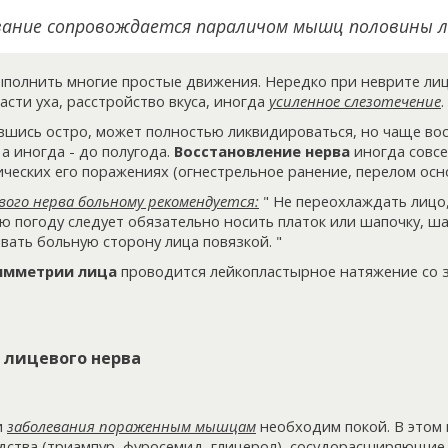
вание сопровождается параличом мышц половины л
полнить многие простые движения. Нередко при неврите лиц
асти уха, расстройство вкуса, иногда
усиленное слезотечение
.
вшись остро, может полностью ликвидироваться, но чаще во
 а иногда - до полугода.
Восстановление нерва
иногда совсе
ческих его поражениях (огнестрельное ранение, перелом осн
вого нерва больному рекомендуется:
" Не переохлаждать лицо,
 погоду следует обязательно носить платок или шапочку, ша
ать больную сторону лица повязкой. "
симметрии лица
проводится лейкопластырное натяжение со 
 лицевого нерва
и
заболевания пораженным мышцам
необходим покой. В этом
ства (триампур, фуросемид, глицерол), сосудорасширяющие