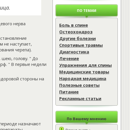
ица.
ПО ТЕМАМ
евого нерва
Боль в спине
Остеохондроз
сстановление
Другие болезни
м не наступает,
Спортивые травмы
ования черепа).
Диагностика
Лечение
 шею, голову. " До
рф. " В первые недели
Упражнения для спины
Медицинские товары
Народная медицина
здоровой стороны на
Полезные советы
Питание
Рекламные статьи
По Вашему мнению
 периоде назначают
 препараты