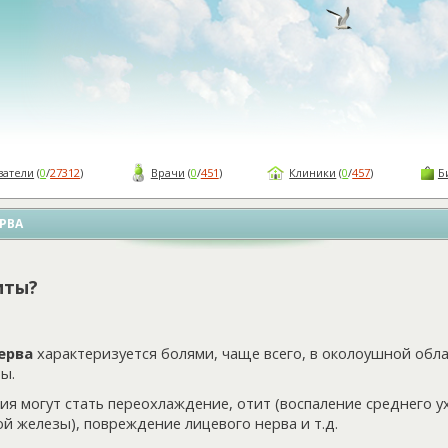
ватели
(
0
/
27312
)
Врачи
(
0
/
451
)
Клиники
(
0
/
457
)
Б
РВА
иты?
ерва
характеризуется болями, чаще всего, в околоушной обл
ы.
я могут стать переохлаждение, отит (воспаление среднего ух
й железы), повреждение лицевого нерва и т.д.