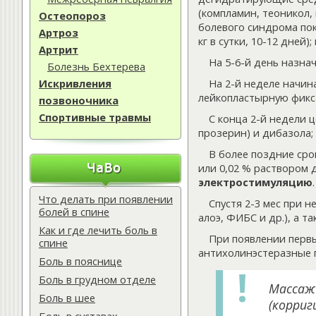
(компламин, теоникол,
Остеопороз
болевого синдрома пок
Артроз
кг в сутки, 10-12 дней
Артрит
На 5-6-й день назна
Болезнь Бехтерева
На 2-й неделе начи
Искривления
лейкопластырную фикс
позвоночника
Спортивные травмы
С конца 2-й недели 
прозерин) и дибазола;
В более поздние сро
или 0,02 % раствором 
электростимуляцию
.
Что делать при появлении
Спустя 2-3 мес при 
болей в спине
алоэ, ФИБС и др.), а 
Как и где лечить боль в
При появлении перв
спине
антихолинэстеразные 
Боль в пояснице
Боль в грудном отделе
Массаж
Боль в шее
(корриг