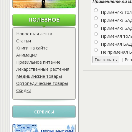
Применяете ли Вы
Применяю толь
Применяю БАДы
Применяю БАДы
Новостная лента
Применял толь
Статьи
Применял БАДы
Книги на сайте
Не применял 
Анимации
Рез
|
Правильное питание
Лекарственные растения
Медицинские товары
Ортопедические товары
Скидки
СЕРВИСЫ