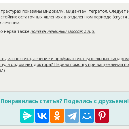
рактурах показаны мидокалм, мидантан, тегретол. Следует 
стойких остаточных явлениях в отдаленном периоде (спустя 
 лечении.
го нерва также
полезен лечебный массаж лица.
а: диагностика, лечение и профилактика туннельных синдро
цу, а рядом нет доктора? Первая помощь при защемлении по
ел)
Понравилась статья? Поделись с друзьями!