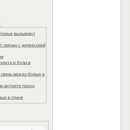
которые вызывают
 связан с депрессией
ия
улита и боли в
 связь между болью в
м артрите плохо
лью в спине