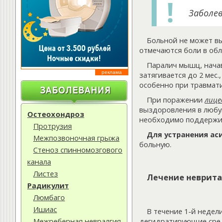
Заболе
Больной не может вы
отмечаются боли в обл
Паралич мышц, нача
реклама
затягивается до 2 мес.,
особенно при травмати
При поражении
лице
выздоровления в любую
Остеохондроз
необходимо поддержив
Протрузия
Для устранения а
Межпозвоночная грыжа
больную.
Стеноз спинномозгового
канала
Листез
Лечение неврита
Радикулит
Люмбаго
Ишиас
В течение 1-й недел
дегидратирующие сред
Межреберная невралгия