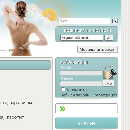
изнес
(
0
/
901
)
Запомнить
Забыли пароль
Регистрация
асти, параличом
а), паротит
СТАТЬИ