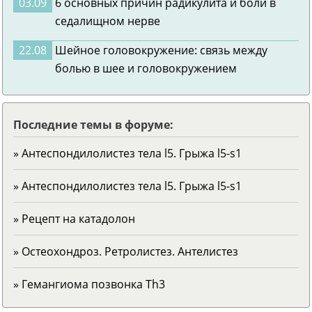
03.09
6 основных причин радикулита и боли в
седалищном нерве
22.08
Шейное головокружение: связь между
болью в шее и головокружением
Последние темы в форуме:
» Антеспондилолистез тела l5. Грыжа l5-s1
» Антеспондилолистез тела l5. Грыжа l5-s1
» Рецепт на катадолон
» Остеохондроз. Ретролистез. Антелистез
» Гемангиома позвонка Тh3