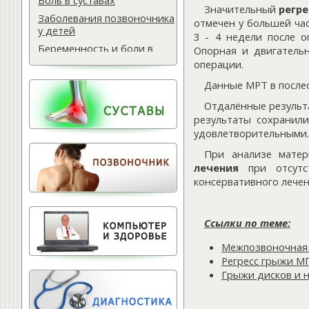
Боль в суставах
Значительный
регр
Заболевания позвоночника
отмечен у большей час
у детей
3 - 4 недели после о
Беременность и боли в
Опорная и двигательн
спине
операции.
Мази для спины
Данные МРТ в после
Массаж водителю
Отдалённые результа
Самомассаж при
результаты сохранил
остеохондрозе
удовлетворительными.
Поясничная грыжа
При анализе мате
Обследование
лечения
при отсутст
позвоночника
консервативного лечен
Тактика лечения
остеохондроза
Ссылки по теме:
Лечение баней
Офисный фитнес
Межпозвоночная
Народная медицина
Регресс грыжи М
Грыжи дисков и 
Тест для позвоночника
Питание для позвоночника