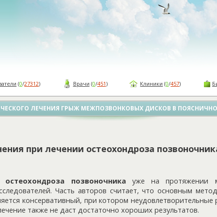
ватели
(
0
/
27312
)
Врачи
(
0
/
451
)
Клиники
(
0
/
457
)
Б
ИЧЕСКОГО ЛЕЧЕНИЯ ГРЫЖ МЕЖПОЗВОНКОВЫХ ДИСКОВ В ПОЯСНИЧН
ения при лечении остеохондроза позвоночник
я остеохондроза позвоночника
уже на протяжении м
сследователей. Часть авторов считает, что основным мето
ляется консервативный, при котором неудовлетворительные 
лечение также не даст достаточно хороших результатов.