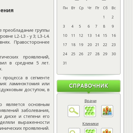
Пн
Вт
Ср
Чт
Пт
Сб
Вс
вения
1
2
3
4
5
6
7
8
9
е преобладание группы
вне L2-L3 - у 3; L3-L4.
10
11
12
13
14
15
16
внях. Правостороннее
17
18
19
20
21
22
23
24
25
26
27
28
29
30
ических проявлений,
вил в среднем 5 лет.
31
х.
 процесса в сегменте
ия: ламинэктомия или
еждужковым доступом, в
Врачи
о является основным
явлений заболевания,
 диске и степени его
уделяли выраженности
Клиники
линических проявлений.