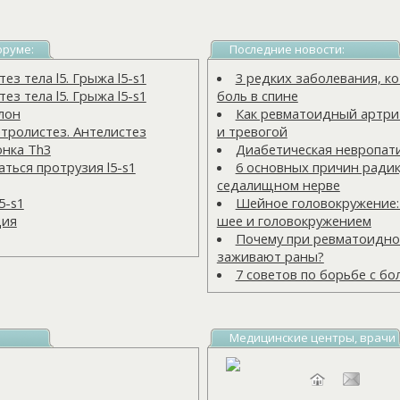
оруме:
Последние новости:
з тела l5. Грыжа l5-s1
3 редких заболевания, 
з тела l5. Грыжа l5-s1
боль в спине
лон
Как ревматоидный артрит
тролистез. Антелистез
и тревогой
онка Тh3
Диабетическая невропат
ться протрузия l5-s1
6 основных причин радик
седалищном нерве
5-s1
Шейное головокружение:
ция
шее и головокружением
Почему при ревматоидно
заживают раны?
7 советов по борьбе с бо
Медицинские центры, врачи