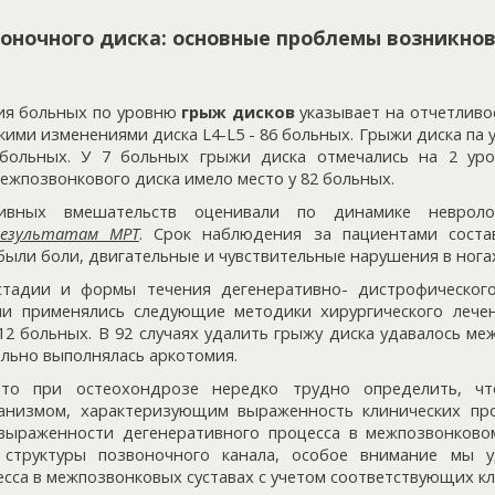
ночного диска: основные проблемы возникно
ия больных по уровню
грыж дисков
указывает на отчетливо
ими изменениями диска L4-L5 - 86 больных. Грыжи диска па уро
3 больных. У 7 больных грыжи диска отмечались на 2 уро
жпозвонкового диска имело место у 82 больных.
тивных вмешательств оценивали по динамике невролог
результатам МРТ
. Срок наблюдения за пациентами соста
ыли боли, двигательные и чувствительные нарушения в нога
стадии и формы течения дегенеративно- дистрофического
ми применялись следующие методики хирургического лечен
12 больных. В 92 случаях удалить грыжу диска удавалось м
ельно выполнялась аркотомия.
то при остеохондрозе нередко трудно определить, чт
ханизмом, характеризующим выраженность клинических про
выраженности дегенеративного процесса в межпозвонковом
структуры позвоночного канала, особое внимание мы 
сса в межпозвонковых суставах с учетом соответствующих к