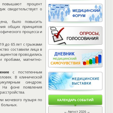
 повышают процент
дик свидетельствует о
ена, было повысить
ния общих принципов
офического процесса и
19 до 65 лет с грыжами
ство составили лица в
х пациентов проводились
и пробами, магнитно-
ение
с постепенным
ловек. В клинической
икулярным синдром.
. На фоне появления
расстройства.
ии мочевого пузыря по
КАЛЕНДАРЬ СОБЫТИЙ
 больных.
←
Август 2026
→