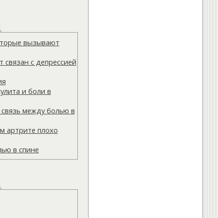
которые вызывают
 связан с депрессией
ия
улита и боли в
 связь между болью в
м артрите плохо
лью в спине