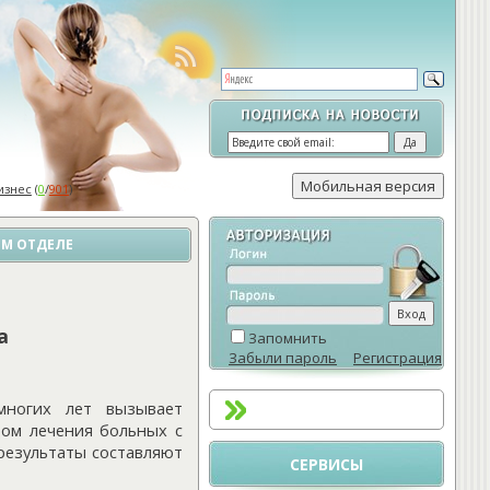
изнес
(
0
/
901
)
ОМ ОТДЕЛЕ
а
Запомнить
Забыли пароль
Регистрация
ногих лет вызывает
дом лечения больных с
результаты составляют
СЕРВИСЫ