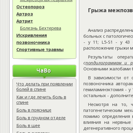
Остеопороз
Грыжа межпозво
Артроз
Артрит
Болезнь Бехтерева
Анализ распределен
Искривления
больных с патологическ
- у 11; L5-S1 - у 4
позвоночника
расположение грыжи ме
Спортивные травмы
Результаты опера
с
попдилограммам и 
Основными жалобами б
В зависимости от 
позвоночника автора
Что делать при появлении
болей в спине
гемиламинэктомия - у 
остальных - дополнит
Как и где лечить боль в
спине
Несмотря на то, ч
Боль в пояснице
патогенетическим ме
помимо определения 
Боль в грудном отделе
влияния на нервные 
Боль в шее
дегенеративного проце