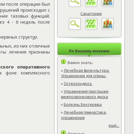
ли после операции был
нарушений происходил с
Санатории
ение тазовых функций.
ез 4 - 6 недель после
ервных структур.
ьных, из них отличные
По Вашему мнению
аты лечения признаны
Важно знать:
ского оперативного
»
Лечебная физкультура.
а фоне комплексного
Упражнения для спины.
»
Остеохондроз.
»
Упражнения при грыже
межпозвонкового диска
»
Болезнь Бехтерева
»
Лечебная гимнастика,
упражнения
ещё...
Полезно: