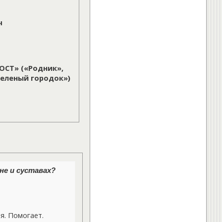
ч
ОСТ» («Родник»,
Зеленый городок»)
не и суставах?
. Помогает.