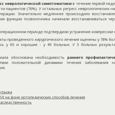
есс неврологической симптоматики
в течение первой неде
ти пациентов (76%). У остальных регресс неврологических 
перации. Значительно медленнее происходило восстановл
ая функции позвоночника начинали восстанавливаться чер
операционном периоде подтвердили устранение компрессии н
ты проведённого хирургического лечения оценены у 78% бол
ись у 65 и хорошие - у 49 больных. У 3 больных результ
риала обоснована необходимость
раннего профилактиче
вии положительной динамики течения заболевания н
ия.
 грыжа
ПД на фоне ортопедических способов лечения
наследственность