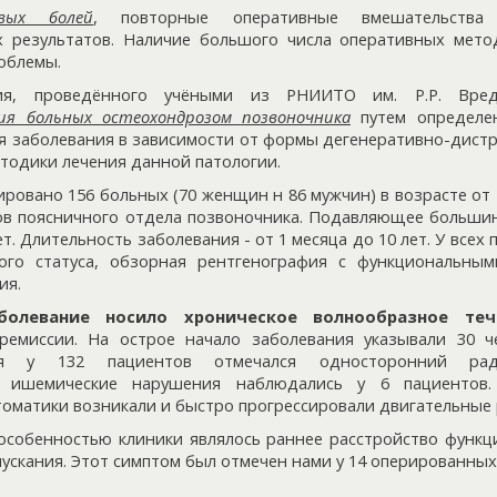
вых болей
, повторные оперативные вмешательства
 результатов. Наличие большого числа оперативных мето
облемы.
ия, проведённого учёными из РНИИТО им. Р.Р. Вред
ия больных остеохондрозом позвоночника
путем определе
ия заболевания в зависимости от формы дегенеративно-дистр
тодики лечения данной патологии.
ровано 156 больных (70 женщин н 86 мужчин) в возрасте от 
в поясничного отдела позвоночника. Подавляющее большин
ет. Длительность заболевания - от 1 месяца до 10 лет. У все
кого статуса, обзорная рентгенография с функциональным
ия.
болевание носило хроническое волнообразное теч
ремиссии. На острое начало заболевания указывали 30 че
ия у 132 пациентов отмечался односторонний рад
е ишемические нарушения наблюдались у 6 пациентов
оматики возникали и быстро прогрессировали двигательные 
собенностью клиники являлось раннее расстройство функц
ускания. Этот симптом был отмечен нами у 14 оперированных