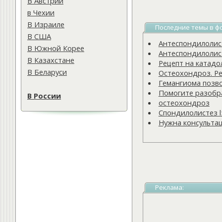
В Австрии
в Чехии
В Израиле
Последние темы в ф
В США
Антеспондилолисте
В Южной Корее
Антеспондилолисте
В Казахстане
Рецепт на катадо
В Беларуси
Остеохондроз. Ре
Гемангиома позв
Помогите разобра
В России
остеохондроз
Спондилолистез l
Нужна консульта
Реклама: