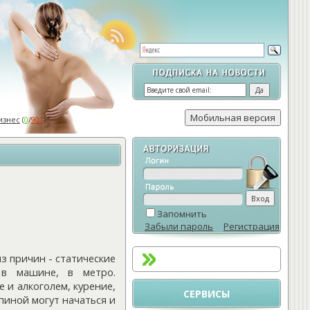
изнес
(
0
/
901
)
Запомнить
Забыли пароль
Регистрация
из причин - статические
 в машине, в метро.
 и алкоголем, курение,
СЕРВИСЫ
пиной могут начаться и