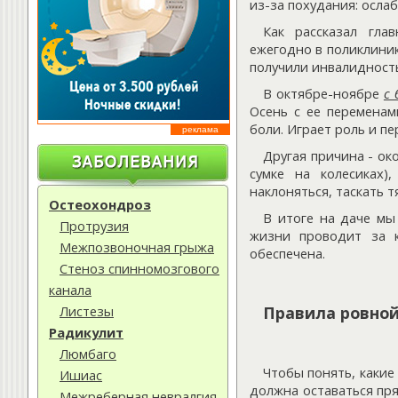
из-за похудания: осл
Как рассказал гла
ежегодно в поликлиник
получили инвалидност
В октябре-ноябре
с
Осень с ее переменам
боли. Играет роль и п
реклама
Другая причина - ок
сумке на колесиках)
наклоняться, таскать т
Остеохондроз
В итоге на даче мы 
Протрузия
жизни проводит за к
Межпозвоночная грыжа
обеспечена.
Стеноз спинномозгового
канала
Листезы
Правила ровной
Радикулит
Люмбаго
Чтобы понять, какие
Ишиас
должна оставаться пря
Межреберная невралгия