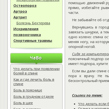
помощью движений рук
Остеопороз
прямо, избегайте рыв
Артроз
части.
Артрит
Не забывайте об отды
Болезнь Бехтерева
Вернувшись в город
Искривления
завязать шнурки, а те
позвоночника
одно колено: спина ос
Спортивные травмы
меняя ногу, на котору
опорной ногой.
Сидя за компьютеро
поясничный подпор сид
имеет подпора, купите
Что делать при появлении
Если вы дали спине 
болей в спине
пора к врачу. Не пы
Как и где лечить боль в
бесконтрольный прием
спине
Боль в пояснице
Ссылки по теме:
Боль в грудном отделе
Боль в шее
Что делать если 
Осанка и искрив