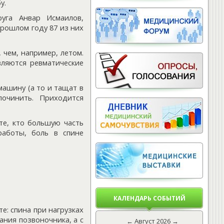
у.
руга Анвар Исмаилов,
прошлом году 87 из них
, чем, например, летом.
вляются ревматические
машину (а то и тащат в
починить. Приходится
те, кто большую часть
работы, боль в спине
КАЛЕНДАРЬ СОБЫТИЙ
те: спина при нагрузках
ания позвоночника, а с
←
Август 2026
→