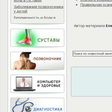
Боль в суставах
Правильная осанк
Заболевания позвоночника
у детей
Беременность и боли в
спине
Автор материала
Ел
Мази для спины
Массаж водителю
Самомассаж при
остеохондрозе
Поясничная грыжа
Обследование
позвоночника
Тактика лечения
остеохондроза
Лечение баней
Офисный фитнес
Народная медицина
Тест для позвоночника
Питание для позвоночника