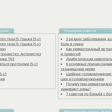
оруме:
Последние новости:
з тела l5. Грыжа l5-s1
3 редких заболевания, 
з тела l5. Грыжа l5-s1
боль в спине
лон
Как ревматоидный артрит
тролистез. Антелистез
и тревогой
онка Тh3
Диабетическая невропат
ться протрузия l5-s1
6 основных причин радик
седалищном нерве
5-s1
Шейное головокружение:
ция
шее и головокружением
Почему при ревматоидно
заживают раны?
7 советов по борьбе с бо
Медицинские центры, врачи