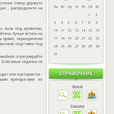
рточки. Спину держите
Пн
Вт
Ср
Чт
Пт
Сб
Вс
уке - распределите на
1
2
3
4
5
6
7
8
9
ть пыль под кроватью,
10
11
12
13
14
15
16
йтесь! Лучше встать на
сь прямо, периодически
17
18
19
20
21
22
23
евысокая подставка под
24
25
26
27
28
29
30
31
томобиле отрегулируйте
. Если ваше сиденье не
одит или повторяется -
ными препаратами: их
Врачи
Клиники