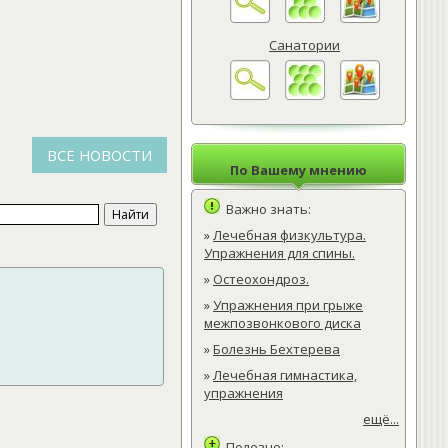
Санатории
ВСЕ НОВОСТИ
По Вашему мнению
Важно знать:
»
Лечебная физкультура.
Упражнения для спины.
»
Остеохондроз.
»
Упражнения при грыже
межпозвонкового диска
»
Болезнь Бехтерева
»
Лечебная гимнастика,
упражнения
ещё...
Полезно: