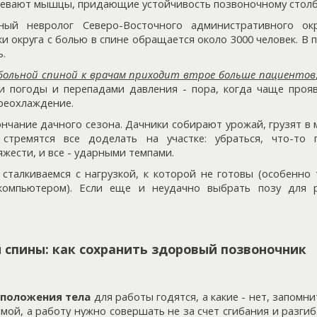
абевают мышцы, придающие устойчивость позвоночному столб
вный невролог Северо-Восточного административного ок
и округа с болью в спине обращается около 3000 человек. В 
ь.
 больной спиной к врачам приходит втрое больше пациентов
и погоды и перепадами давления - пора, когда чаще проя
ереохлаждение.
ончание дачного сезона. Дачники собирают урожай, грузят в 
, стремятся все доделать на участке: убраться, что-то 
яжести, и все - ударными темпами.
сталкиваемся с нагрузкой, к которой не готовы (особенно 
омпьютером). Если еще и неудачно выбрать позу для 
 спины: как сохранить здоровый позвоночник
положения тела
для работы годятся, а какие - нет, запомни
мой, а работу нужно совершать не за счет сгибания и разгиб