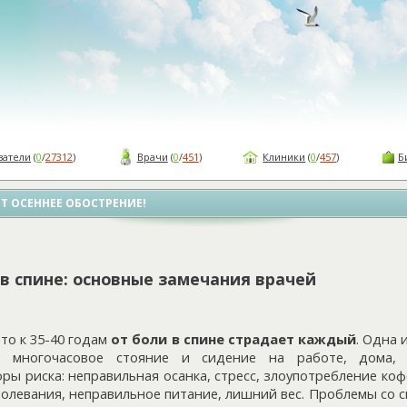
ватели
(
0
/
27312
)
Врачи
(
0
/
451
)
Клиники
(
0
/
457
)
Б
ЁТ ОСЕННЕЕ ОБОСТРЕНИЕ!
в спине: основные замечания врачей
то к 35-40 годам
от боли в спине страдает каждый
. Одна 
ое многочасовое стояние и сидение на работе, дома,
ы риска: неправильная осанка, стресс, злоупотребление кофе
олевания, неправильное питание, лишний вес. Проблемы со с