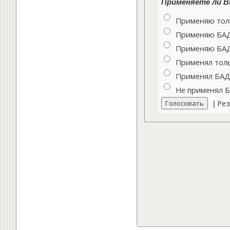
Применяете ли Вы
Применяю толь
Применяю БАДы
Применяю БАДы
Применял толь
Применял БАДы
Не применял 
Рез
|