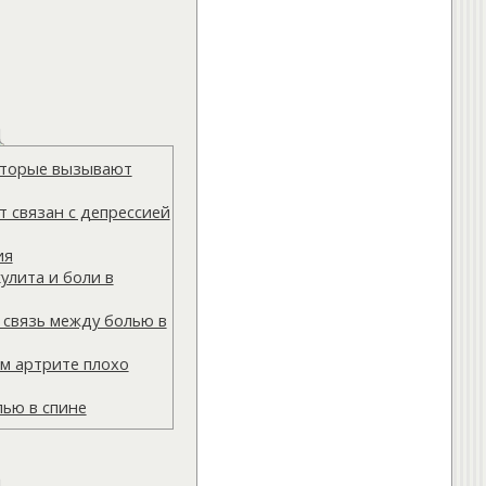
которые вызывают
 связан с депрессией
ия
улита и боли в
 связь между болью в
м артрите плохо
лью в спине