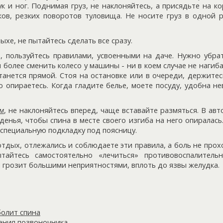
 и ног. Поднимая груз, не наклоняйтесь, а присядьте на ко
ков, резких поворотов туловища. Не носите груз в одной р
хе, не пытайтесь сделать все сразу.
, пользуйтесь правилами, усвоенными на даче. Нужно убра
м более сменить колесо у машины - ни в коем случае не нагиба
танется прямой. Стоя на остановке или в очереди, держите
ю опираетесь. Когда гладите белье, моете посуду, удобна н
м
, не наклоняйтесь вперед, чаще вставайте размяться. В ав
енья, чтобы спина в месте своего изгиба на него опиралась
 специальную подкладку под поясницу.
отдых, отлежались и соблюдаете эти правила, а боль не прох
тайтесь самостоятельно «лечиться» противовоспалитель
 грозит большими неприятностями, вплоть до язвы желудка.
болит спина
ления позвоночника