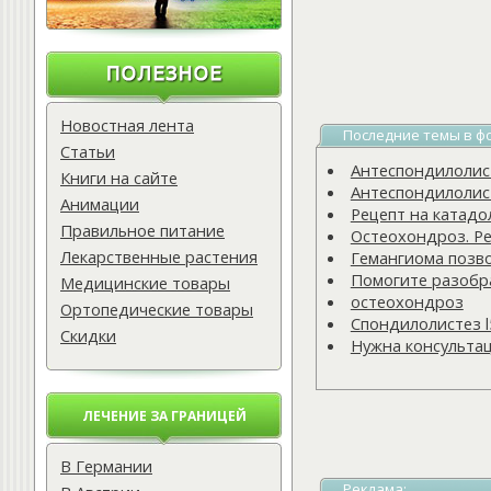
Новостная лента
Последние темы в ф
Статьи
Антеспондилолисте
Книги на сайте
Антеспондилолисте
Анимации
Рецепт на катадо
Правильное питание
Остеохондроз. Ре
Лекарственные растения
Гемангиома позв
Помогите разобра
Медицинские товары
остеохондроз
Ортопедические товары
Спондилолистез l
Скидки
Нужна консульта
ЛЕЧЕНИЕ ЗА ГРАНИЦЕЙ
В Германии
Реклама: