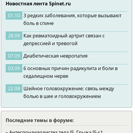
Новостная лента Spinet.ru
01.10
3 редких заболевания, которые вызывают
боль в спине
28.09
Как ревматоидный артрит связан с
депрессией и тревогой
07.09
Диабетическая невропатия
03.09
6 основных причин радикулита и боли в
седалищном нерве
22.08
Шейное головокружение: связь между
болью в шее и головокружением
Последние темы в форуме:
» Антеспондилолистез тела l5. Грыжа l5-s1