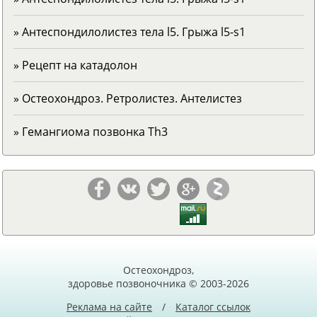
» Антеспондилолистез тела l5. Грыжа l5-s1
» Рецепт на катадолон
» Остеохондроз. Ретролистез. Антелистез
» Гемангиома позвонка Тh3
Остеохондроз,
здоровье позвоночника © 2003-2026
Реклама на сайте
/
Каталог ссылок