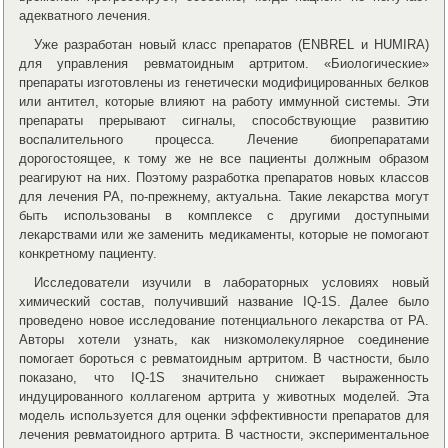
адекватного лечения.
Уже разработан новый класс препаратов (ENBREL и HUMIRA)
для управления ревматоидным артритом. «Биологические»
препараты изготовлены из генетически модифицированных белков
или антител, которые влияют на работу иммунной системы. Эти
препараты прерывают сигналы, способствующие развитию
воспалительного процесса. Лечение биопрепаратами
дорогостоящее, к тому же не все пациенты должным образом
реагируют на них. Поэтому разработка препаратов новых классов
для лечения РА, по-прежнему, актуальна. Такие лекарства могут
быть использованы в комплексе с другими доступными
лекарствами или же заменить медикаменты, которые не помогают
конкретному пациенту.
Исследователи изучили в лабораторных условиях новый
химический состав, получивший название IQ-1S. Далее было
проведено новое исследование потенциального лекарства от РА.
Авторы хотели узнать, как низкомолекулярное соединение
помогает бороться с ревматоидным артритом. В частности, было
показано, что IQ-1S значительно снижает выраженность
индуцированного коллагеном артрита у животных моделей. Эта
модель используется для оценки эффективности препаратов для
лечения ревматоидного артрита. В частности, экспериментальное