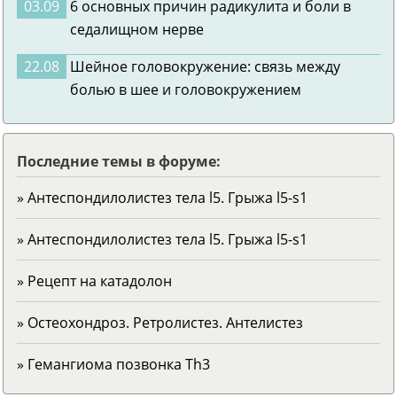
03.09
6 основных причин радикулита и боли в
седалищном нерве
22.08
Шейное головокружение: связь между
болью в шее и головокружением
Последние темы в форуме:
» Антеспондилолистез тела l5. Грыжа l5-s1
» Антеспондилолистез тела l5. Грыжа l5-s1
» Рецепт на катадолон
» Остеохондроз. Ретролистез. Антелистез
» Гемангиома позвонка Тh3