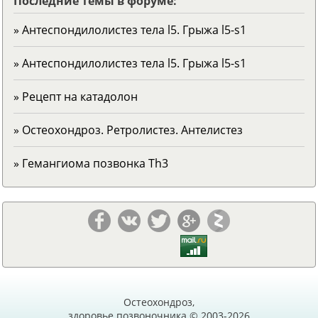
Последние темы в форуме:
» Антеспондилолистез тела l5. Грыжа l5-s1
» Антеспондилолистез тела l5. Грыжа l5-s1
» Рецепт на катадолон
» Остеохондроз. Ретролистез. Антелистез
» Гемангиома позвонка Тh3
Остеохондроз,
здоровье позвоночника © 2003-2026