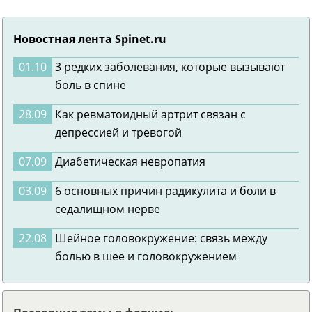
Новостная лента Spinet.ru
01.10
3 редких заболевания, которые вызывают
боль в спине
28.09
Как ревматоидный артрит связан с
депрессией и тревогой
07.09
Диабетическая невропатия
03.09
6 основных причин радикулита и боли в
седалищном нерве
22.08
Шейное головокружение: связь между
болью в шее и головокружением