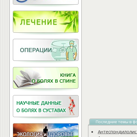
Витамины для
позвоночника
Последние темы в ф
Антеспондилолисте