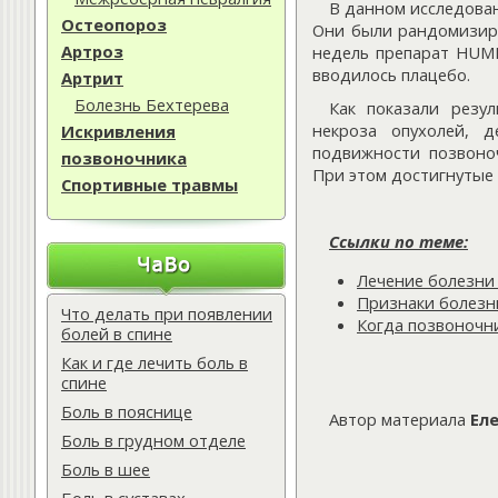
В данном исследован
Остеопороз
Они были рандомизиро
Артроз
недель препарат HUMI
вводилось плацебо.
Артрит
Болезнь Бехтерева
Как показали резу
некроза опухолей, д
Искривления
подвижности позвоно
позвоночника
При этом достигнутые 
Спортивные травмы
Ссылки по теме:
Лечение болезни
Признаки болезн
Что делать при появлении
Когда позвоночни
болей в спине
Как и где лечить боль в
спине
Боль в пояснице
Автор материала
Ел
Боль в грудном отделе
Боль в шее