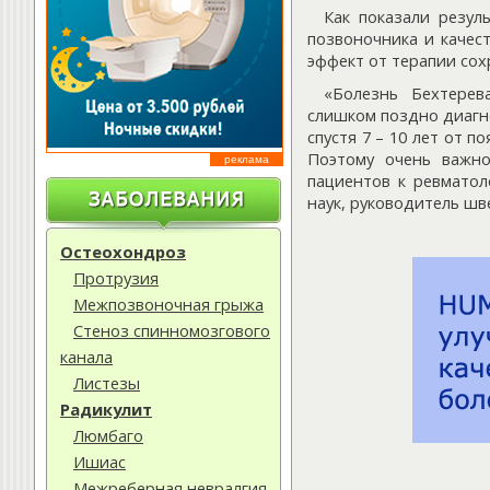
Как показали резул
позвоночника и качес
эффект от терапии сох
«Болезнь Бехтерев
слишком поздно диагно
спустя 7 – 10 лет от 
Поэтому очень важ
реклама
пациентов к ревматол
наук, руководитель ш
Остеохондроз
Протрузия
Межпозвоночная грыжа
Стеноз спинномозгового
канала
Листезы
Радикулит
Люмбаго
Ишиас
Межреберная невралгия