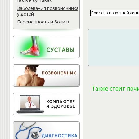
Боль в суставах
Заболевания позвоночника
у детей
Беременность и боли в
спине
Мази для спины
Массаж водителю
Самомассаж при
остеохондрозе
Поясничная грыжа
Обследование
позвоночника
Тактика лечения
Также стоит поч
остеохондроза
Лечение баней
Офисный фитнес
Народная медицина
Тест для позвоночника
Питание для позвоночника