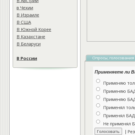
В Австрии
в Чехии
В Израиле
В США
В Южной Корее
В Казахстане
В Беларуси
В России
Опросы, голосования
Применяете ли Вы
Применяю толь
Применяю БАДы
Применяю БАДы
Применял толь
Применял БАДы
Не применял 
Рез
|