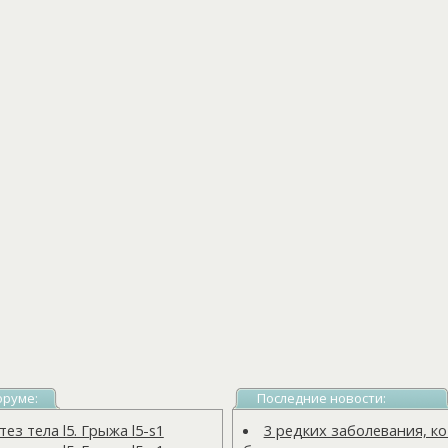
оруме:
Последние новости:
з тела l5. Грыжа l5-s1
3 редких заболевания, 