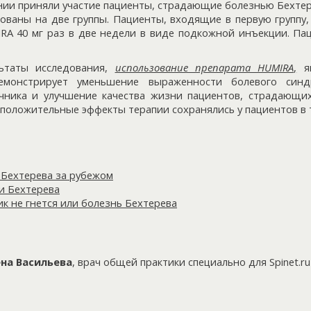
ии приняли участие пациенты, страдающие болезнью Бехтере
ваны на две группы. Пациенты, входящие в первую группу, 
RA 40 мг раз в две недели в виде подкожной инъекции. Па
льтаты исследования,
использование препарата HUMIRA
,
яв
емонстрирует уменьшение выраженности болевого синд
чника и улучшение качества жизни пациентов, страдающих
положительные эффекты терапии сохранялись у пациентов в т
 Бехтерева за рубежом
и Бехтерева
к не гнется или болезнь Бехтерева
ена Васильева
,
врач общей практики
специально для Spinet.ru