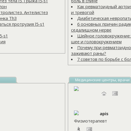
з тела l5. Грыжа l5-s1
боль в спине
лон
Как ревматоидный артрит
тролистез. Антелистез
и тревогой
онка Тh3
Диабетическая невропат
ться протрузия l5-s1
6 основных причин радик
седалищном нерве
5-s1
Шейное головокружение:
ция
шее и головокружением
Почему при ревматоидно
заживают раны?
7 советов по борьбе с бо
Медицинские центры, врачи
apis
Физиотерапевт