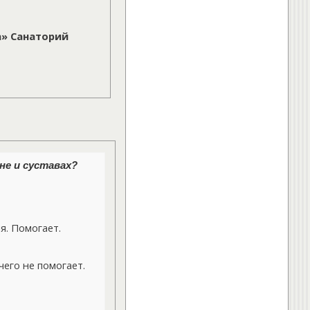
а» Санаторий
не и суставах?
. Помогает.
его не помогает.