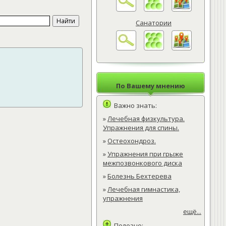
Санатории
По Вашему мнению
Важно знать:
»
Лечебная физкультура.
Упражнения для спины.
»
Остеохондроз.
»
Упражнения при грыже
межпозвонкового диска
»
Болезнь Бехтерева
»
Лечебная гимнастика,
упражнения
ещё...
Полезно: