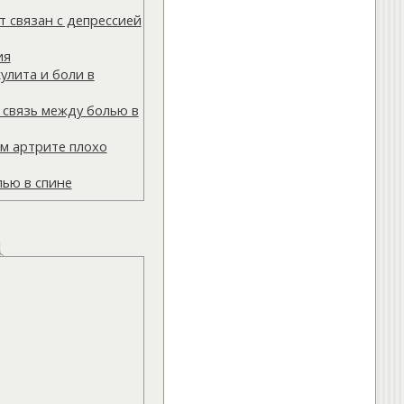
 связан с депрессией
ия
улита и боли в
 связь между болью в
м артрите плохо
лью в спине