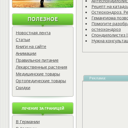
Антеспондилолисте
Рецепт на катадо
Остеохондроз. Ре
Гемангиома позв
Помогите разобра
остеохондроз
Новостная лента
Спондилолистез l
Статьи
Нужна консульта
Книги на сайте
Анимации
Правильное питание
Лекарственные растения
Медицинские товары
Реклама:
Ортопедические товары
Скидки
ЛЕЧЕНИЕ ЗА ГРАНИЦЕЙ
В Германии