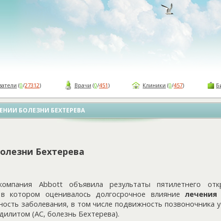
ватели
(
0
/
27312
)
Врачи
(
0
/
451
)
Клиники
(
0
/
457
)
Б
ЕНИИ БОЛЕЗНИ БЕХТЕРЕВА
олезни Бехтерева
компания Abbott объявила результаты пятилетнего отк
 в котором оценивалось долгосрочное влияние
лечения
ность заболевания, в том числе подвижность позвоночника 
илитом (АС, болезнь Бехтерева).