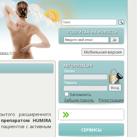
изнес
(
0
/
901
)
Запомнить
Забыли пароль
Регистрация
рытого расширенного
 препаратом HUMIRA
у пациентов с активным
СЕРВИСЫ