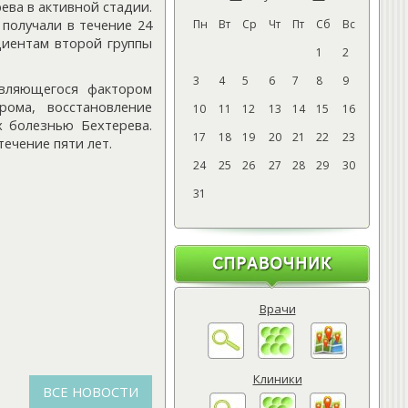
ва в активной стадии.
получали в течение 24
Пн
Вт
Ср
Чт
Пт
Сб
Вс
циентам второй группы
1
2
3
4
5
6
7
8
9
ляющегося фактором
рома, восстановление
10
11
12
13
14
15
16
 болезнью Бехтерева.
17
18
19
20
21
22
23
ечение пяти лет.
24
25
26
27
28
29
30
31
Врачи
Клиники
ВСЕ НОВОСТИ