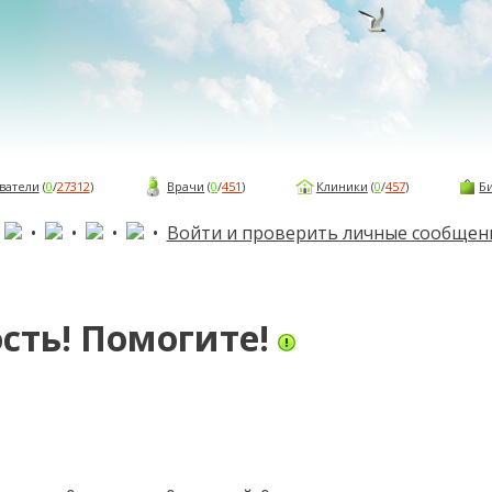
ватели
(
0
/
27312
)
Врачи
(
0
/
451
)
Клиники
(
0
/
457
)
Б
•
•
•
•
•
Войти и проверить личные сообщен
сть! Помогите!