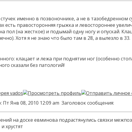
 стучек именно в позвоночнике, а не в тазобедренном с
ах есть правосторонняя грыжка и левостороннее увеличе
 на пол (на жесткое) и подымай одну ногу и опускай. К
чно). Хотя я не знаю что было там в 28, а вылезло в 33.
нного: клацает и лежа при поднятии ног (особенно стоп
ого сказали без патологий!
 Пт Янв 08, 2010 12:09 am
Заголовок сообщения:
ений на доске евминова подрастянулись связки межпоз
 и хрустят