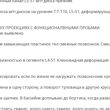
очный канал L5-S1 м/п диска прежняя.
роза м/п дисков на уровнях Т7-Т10, L5-S1, деформирующ
ВУХ ПРОЕКЦИЯХ С ФУНКЦИОНАЛВНЫМИ ПРОБАМИ
не выявлено.
амыкающих пластинок тел смежных позвонков. Смещение 
ижностью в сегменте L4-S1. Клиновидная деформация т
ресировать если по жизни не нагружать позвоночник кр
ена в одну сторону, а поворот туловища в другую хрусь-
же щелчек. В бассейне доплываю до бортика, когда разв
ть тяжело, долго сидеть тяжело, долго ходить по легче,