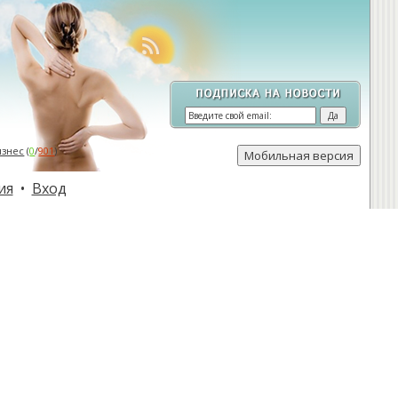
изнес
(
0
/
901
)
ия
•
Вход