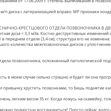
ованием от 17.06.2009 г. степень выпячивания в позвон
 м/п диска с латерализацией вправо. МР признаки хонд
ЯСНИЧНО-КРЕСТЦОВОГО ОТДЕЛА ПОЗВОНОЧНИКА В Д
тная доза < 3,3 мЗв. Костно-деструктивных изменений 
 в переднем отделе (3,4 см), структура его не изменена.
ого количества межпозвоночных дисков с уплотнением з
тдела позвоночника, осложненный патологической подв
сть в моем случае сильно страшно и будет ли она прог
мел привычку хрустеть позвонками, то бишь поднятие кал
чень легким весом 35 кг. Когда ложусь на скамейку, то
можно полностью востановиться? Просто сейчас долго стоя