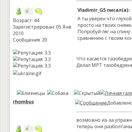
Vladimir_G5 писал(а):
А ты уверен что глухой
Возраст: 44
просто на твоих снимк
Зарегистрирован: 05 Янв
Попробуй ляг на спину
2010
сравнению с твоим коне
Сообщения: 20
Что касается тазобедре
Делал МРТ тазобедренн
rhombus
Добавлено:
возможно из-за упражн
теперь они разболтаны