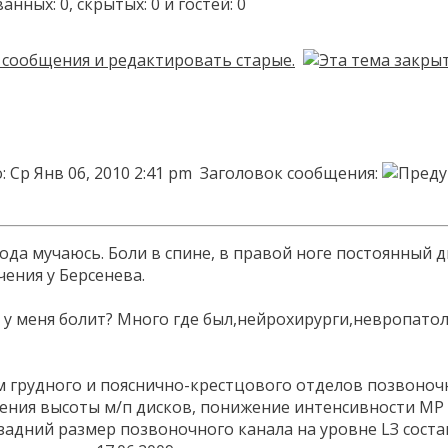
ых: 0, скрытых: 0 и гостей: 0
 Ср Янв 06, 2010 2:41 pm
Заголовок сообщения:
года мучаюсь. Боли в спине, в правой ноге постоянный
чения у Берсенева.
у меня болит? Много где был,нейрохирурги,невропатолог
 грудного и пояснично-крестцового отделов позвоночн
ния высоты м/п дисков, понижение интенсивности МР с
адний размер позвоночного канала на уровне LЗ состав