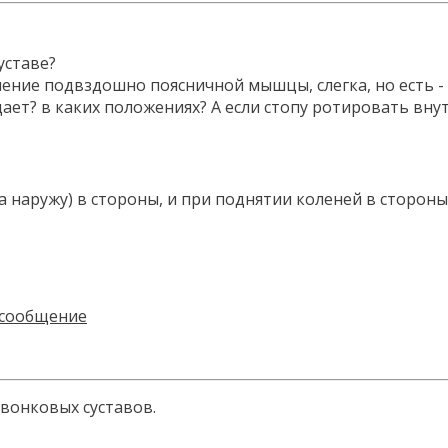
уставе?
ние подвздошно поясничной мышцы, слегка, но есть - дл
лацает? в каких положениях? А если стопу ротировать в
а наружу) в стороны, и при поднятии коленей в стороны
вонковых суставов.