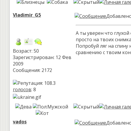
Vladimir_G5
Добавлено:
А ты уверен что глухой
просто на твоих снимка
Попробуй ляг на спину 
Возраст: 50
сравнению с твоим конеч
Зарегистрирован: 12 Фев
2009
Сообщения: 2172
голосов
: 8
vados
Добавлено: