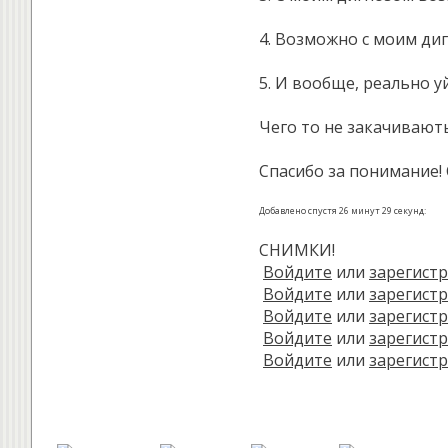
4. Возможно с моим диг
5. И вообще, реально у
Чего то не закачивають
Спасибо за понимание! 
Добавлено спустя 26 минут 29 секунд:
СНИМКИ!
Войдите
или
зарегист
Войдите
или
зарегист
Войдите
или
зарегист
Войдите
или
зарегист
Войдите
или
зарегист