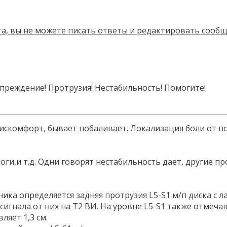
Протрузия! Нестабильность! Помогите!
 дискомфорт, бывает побаливает. Локализация боли от
и,и т.д. Одни говорят нестабильность дает, другие про
ика определяется задняя протрузия L5-S1 м/п диска с 
игнала от них на Т2 ВИ. На уровне L5-S1 также отмеч
ляет 1,3 см.