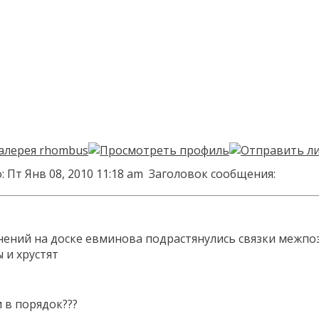
 Пт Янв 08, 2010 11:18 am
Заголовок сообщения:
нений на доске евминова подрастянулись связки межпо
 и хрустят
 в порядок???