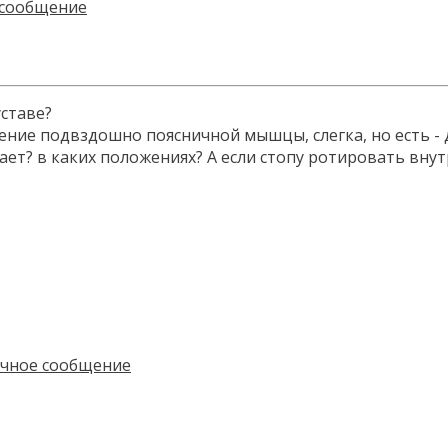
уставе?
ие подвздошно поясничной мышцы, слегка, но есть - дл
ацает? в каких положениях? А если стопу ротировать вн