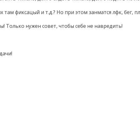
ам фиксацый и т.д.? Но при этом занматся лфк, бег, пла
ды! Только нужен совет, чтобы себе не навредить!
дачи!