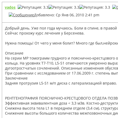
vados
Добавлено: Ср Янв 06, 2010 2:41 pm
Добрый день. Уже пол года мучаюсь. Боли в спине, в право
Сейчас прохожу курс лечения у Берсенева.
Нужна помощь! От чего у меня болит? Много где был,нейрохир
Описание
На серии МР томограмм грудного и пояснично-крестцового о
кольца. На уровнях Т7-Т10, L5-S1 отмечаются умеренно вы
дугоотростчатых сочленений. Описанные изменения обусловл
При сравнении с исследованием от 17.06.2009 г. степень вы
Заключение
Задняя протрузия L5-S1 м/п диска с латерализацией вправо.
РЕНТГЕНОГРАФИЯ ПОЯСНИЧНО-КРЕСТЦОВОГО ОТДЕЛА ПОЗ
Эффективная эквивалентная доза < 3,3 мЗв. Костно-деструк
Снижена высота тела L1 в переднем отделе (3,4 см), структур
Снижение высоты большого количества межпозвоночных диско