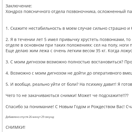
Заключение:
Хондроз поясничного отдела позвоночника, осложненный па
1. Скажите нестабильность в моем случае сильно страшно и
2. Я в течении лет 5 имел привычку хрустеть позвонками, то
отделе в основном при таких положениях: сел на полу, ноги 
Еще делаю жим лежа с очень легким весом 35 кг. Когда ложу
3. С моим дигнозом возможно полностью востановиться? Просто
4. Возможно с моим дигнозом не дойти до оперативного вмеша
5. И вообще, реально уйти от боли? На психику давит! Я гото
Чего то не закачиваються снимки! Может че подскажите!!??
Спасибо за понимание! С Новым Годом и Рождеством Вас! Сча
Добавлено спустя 26 минут 29 секунд:
СНИМКИ!