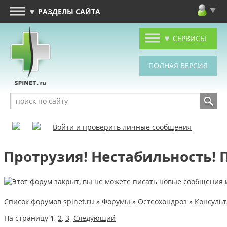
РАЗДЕЛЫ САЙТА
СЕРВИСЫ
Войти и проверить личные сообщения
Протрузия! Нестабильность! 
Список форумов spinet.ru
»
Форумы
»
Остеохондроз
»
Консуль
На страницу
1
,
2
,
3
Следующий