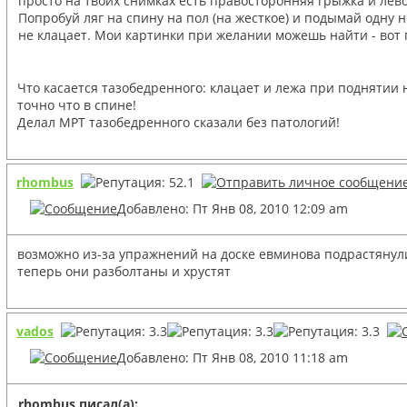
просто на твоих снимках есть правосторонняя грыжка и лево
Попробуй ляг на спину на пол (на жесткое) и подымай одну 
не клацает. Мои картинки при желании можешь найти - вот гд
Что касается тазобедренного: клацает и лежа при поднятии 
точно что в спине!
Делал МРТ тазобедренного сказали без патологий!
rhombus
Добавлено: Пт Янв 08, 2010 12:09 am
возможно из-за упражнений на доске евминова подрастянул
теперь они разболтаны и хрустят
vados
Добавлено: Пт Янв 08, 2010 11:18 am
rhombus писал(а):