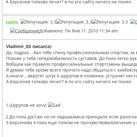
А Берсенев толково лечит? я по его сайту ничего не понял.
vados
Добавлено: Пн Янв 11, 2010 11:34 am
Vladimir_G5 писал(а):
Да, подраз....бал тебе спину профессиональным спортом, за 
Похоже у тебя гипермобильность суставов. До пола легко р
Вобщем как правило профессиональные спортсмены вышедшие 
Я думаю тебе кроме всего прочего надо общаться с кикбоксер
А иначе....вкрутят штук 6 шурупов в позвонки, устранят нест
А Берсенев толково лечит? я по его сайту ничего не понял.
1.Шурупов не хочу!
2.До пола достаю но не ладошками,в принцыпе если разогнат
3.Берсенева я пока еще толком не прочувствовал(личение у