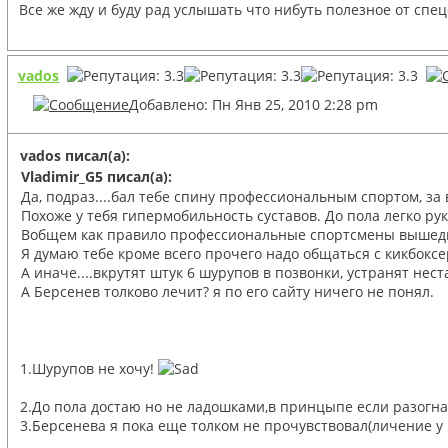
Все же жду и буду рад услышать что нибуть полезное от спе
vados
Добавлено: Пн Янв 25, 2010 2:28 pm
vados писал(а):
Vladimir_G5 писал(а):
Да, подраз....бал тебе спину профессиональным спортом, за 
Похоже у тебя гипермобильность суставов. До пола легко р
Вобщем как правило профессиональные спортсмены вышедшие 
Я думаю тебе кроме всего прочего надо общаться с кикбоксер
А иначе....вкрутят штук 6 шурупов в позвонки, устранят нест
А Берсенев толково лечит? я по его сайту ничего не понял.
1.Шурупов не хочу!
2.До пола достаю но не ладошками,в принцыпе если разогнат
3.Берсенева я пока еще толком не прочувствовал(личение у