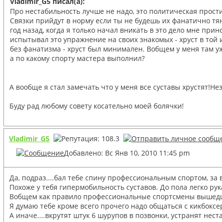
Vladimir_G5 писал(а):
Про нестабильность лучше не надо, это политическая прости
Связки прийдут в норму если ты не будешь их фанатично тян
год назад, когда я только начал вникать в это дело мне при
испытывал это упражнение на своих знакомых - хруст в той 
без фанатизма - хруст был минимален. Вобщем у меня там уж
а по какому спорту мастера выполнил?
А вообще я стал замечать что у меня все суставы хрустят!Н
Буду рад любому совету косательно моей болячки!
Vladimir_G5
Добавлено: Вс Янв 10, 2010 11:45 pm
Да, подраз....бал тебе спину профессиональным спортом, за 
Похоже у тебя гипермобильность суставов. До пола легко р
Вобщем как правило профессиональные спортсмены вышедшие 
Я думаю тебе кроме всего прочего надо общаться с кикбоксер
А иначе....вкрутят штук 6 шурупов в позвонки, устранят нест