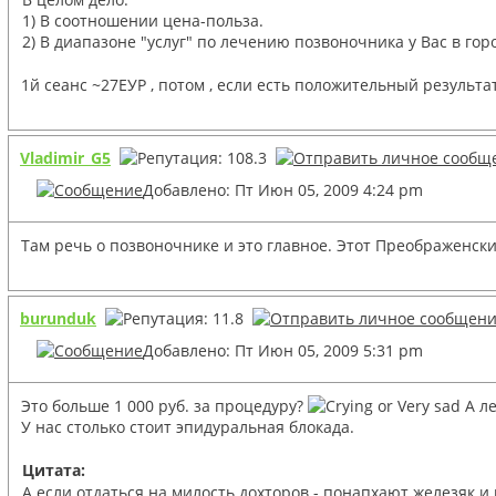
1) В соотношении цена-польза.
2) В диапазоне "услуг" по лечению позвоночника у Вас в гор
1й сеанс ~27ЕУР , потом , если есть положительный результат
Vladimir_G5
Добавлено: Пт Июн 05, 2009 4:24 pm
Там речь о позвоночнике и это главное. Этот Преображенски
burunduk
Добавлено: Пт Июн 05, 2009 5:31 pm
Это больше 1 000 руб. за процедуру?
А ле
У нас столько стоит эпидуральная блокада.
Цитата:
А если отдаться на милость дохторов - понапхают железяк и