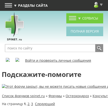
РАЗДЕЛЫ САЙТА
СЕРВИСЫ
Войти и проверить личные сообщения
Подскажите-помогите
Список форумов spinet.ru
»
Форумы
»
Остеохондроз
»
Консуль
На страницу
1
,
2
,
3
Следующий