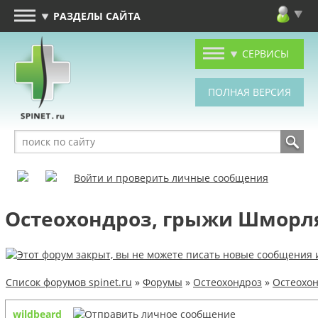
РАЗДЕЛЫ САЙТА
СЕРВИСЫ
Войти и проверить личные сообщения
Остеохондроз, грыжи Шморля
Список форумов spinet.ru
»
Форумы
»
Остеохондроз
»
Остеохон
wildbeard