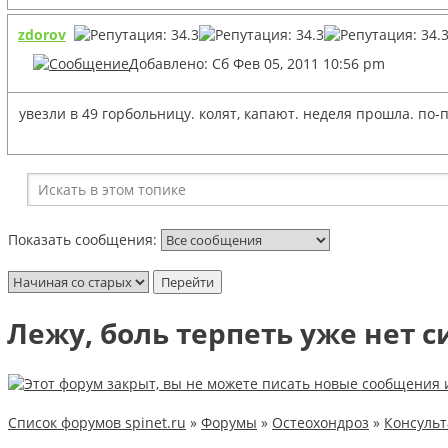
zdorov
Добавлено: Сб Фев 05, 2011 10:56 pm
увезли в 49 горбольницу. колят, капают. неделя прошла. по-пр
Показать сообщения:
Лежу, боль терпеть уже нет с
Список форумов spinet.ru
»
Форумы
»
Остеохондроз
»
Консуль