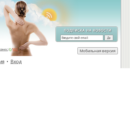
изнес
(
0
/
901
)
ия
•
Вход