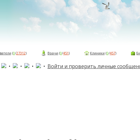
ватели
(
0
/
27312
)
Врачи
(
0
/
451
)
Клиники
(
0
/
457
)
Б
•
•
•
•
•
Войти и проверить личные сообщен