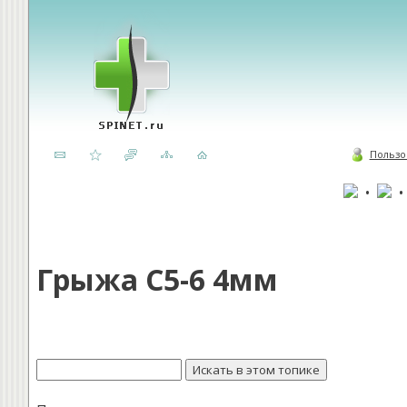
Пользо
•
Грыжа С5-6 4мм