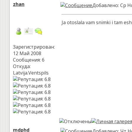
zhan
Добавлено: Ср Но
Ja otoslala vam snimki i tam es
Зарегистрирован:
12 Май 2008
Сообщения: 6
Откуда:
Latvija.Ventspils
mdphd
Добавлено: Чт Но