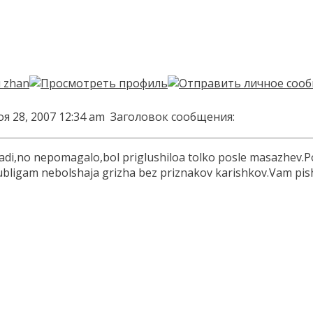
я 28, 2007 12:34 am
Заголовок сообщения:
akadi,no nepomagalo,bol priglushiloa tolko posle masazhev.P
ligam nebolshaja grizha bez priznakov karishkov.Vam pishut 