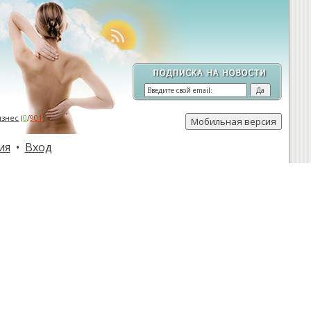
изнес
(
0
/
901
)
ия
•
Вход