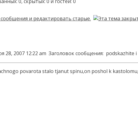
ых: 0, скрытых: 0 и гостей: 0
я 28, 2007 12:22 am
Заголовок сообщения:
podskazhite i
nogo povarota stalo tjanut spinu,on poshol k kastolomu,ta