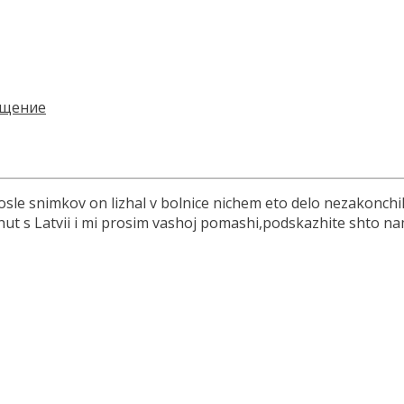
osle snimkov on lizhal v bolnice nichem eto delo nezakonchi
s Latvii i mi prosim vashoj pomashi,podskazhite shto nam d