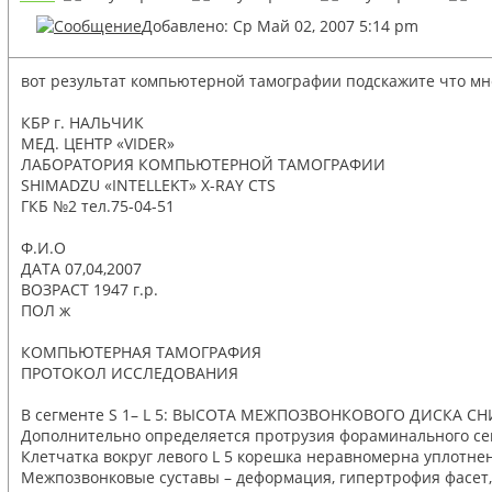
Добавлено: Ср Май 02, 2007 5:14 pm
вот результат компьютерной тамографии подскажите что мне
КБР г. НАЛЬЧИК
МЕД. ЦЕНТР «VIDER»
ЛАБОРАТОРИЯ КОМПЬЮТЕРНОЙ ТАМОГРАФИИ
SHIMADZU «INTELLEKT» X-RAY CTS
ГКБ №2 тел.75-04-51
Ф.И.О
ДАТА 07,04,2007
ВОЗРАСТ 1947 г.р.
ПОЛ ж
КОМПЬЮТЕРНАЯ ТАМОГРАФИЯ
ПРОТОКОЛ ИССЛЕДОВАНИЯ
В сегменте S 1– L 5: ВЫСОТА МЕЖПОЗВОНКОВОГО ДИСКА СНИЖЕ
Дополнительно определяется протрузия фораминального сегм
Клетчатка вокруг левого L 5 корешка неравномерна уплотн
Межпозвонковые суставы – деформация, гипертрофия фасет,