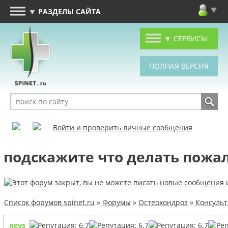
РАЗДЕЛЫ САЙТА
СЕРВИСЫ
Войти и проверить личные сообщения
подскажите что делать пожа
Список форумов spinet.ru
»
Форумы
»
Остеохондроз
»
Консуль
nevs