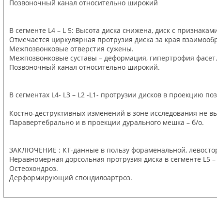
Позвоночный канал относительно широкий
В сегменте L4 – L 5: Высота диска снижена, диск с признакам
Отмечается циркулярная протрузия диска за края взаимообр
Межпозвонковые отверстия сужены.
Межпозвонковые суставы – деформация, гипертрофия фасет
Позвоночный канал относительно широкий.
В сегментах L4- L3 – L2 -L1- протрузии дисков в проекцию 
Костно-деструктивных изменений в зоне исследования не в
Паравертебрально и в проекции дурального мешка – б/о.
ЗАКЛЮЧЕНИЕ : КТ-данные в пользу фораменальной, левосторо
Неравномерная дорсольная протрузия диска в сегменте L5 – 
Остеохондроз.
Дерформирующий спондилоартроз.