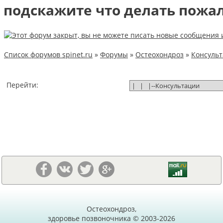
подскажите что делать пожа
Список форумов spinet.ru
»
Форумы
»
Остеохондроз
»
Консуль
Перейти:
Остеохондроз,
здоровье позвоночника © 2003-2026