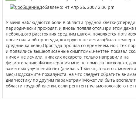
Добавлено: Чт Апр 26, 2007 2:36 pm
У меня наблюдаются боли в области грудной клетки(спереди 
периодически проходят, и вновь появляются.При этом даже
небольшого расстояния средним шагом, появляется потливос
после сильной простуды, которую я не лечила(была температ
средний кашель).Простуда прошла со временем, но с тех пор
и появились вышеописанные симптомы.Рентген показал ско
ничем не лечили, никаких лекарств, только направили на
физиотерапию.Физиотерапия мне не помогла нисколько, да
заметных улучшений нет.(длилась 1 месяц, а всего с момент
мес).Подскажите пожалуйста, на что следует обратить внима
диагностику по другим параметрам?Может ли быть воспали
области грудной клетки, если рентген (пульмонолога)его не 