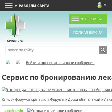
РАЗДЕЛЫ САЙТА
СЕРВИСЫ
Войти и проверить личные сообщения
Сервис по бронированию лека
Список форумов spinet.ru
»
Форумы
»
Доска объявлений
»
Лека
aptekainfo