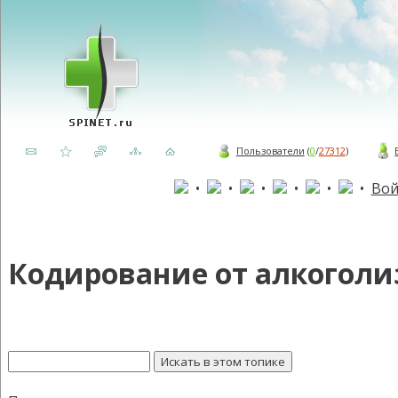
Пользователи
(
0
/
27312
)
•
•
•
•
•
•
Вой
Кодирование от алкоголи