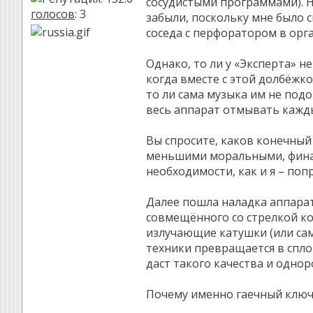
сосудистыми программами). На
голосов
: 3
забыли, поскольку мне было 
соседа с перфоратором в орга
Однако, то ли у «Эксперта» н
когда вместе с этой долбёжк
то ли сама музыка им не под
весь аппарат отмывать кажды
Вы спросите, каков конечный 
меньшими моральными, финанс
необходимости, как и я – поп
Далее пошла наладка аппарата
совмещённого со стрелкой ко
излучающие катушки (или сам
техники превращается в спло
даст такого качества и однор
Почему именно гаечный ключ 