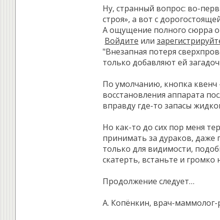
Ну, странный вопрос: во-перв
строя», а вот с дорогостоящ
А ощущение полного сюрра от
Войдите
или
зарегистрируйт
"Внезапная потеря сверхпров
только добавляют ей загадоч
По умолчанию, кнопка квенч 
восстановления аппарата посл
вправду где-то запасы жидког
Но как-то до сих пор меня те
принимать за дураков, даже п
только для видимости, подобн
скатерть, встаньте и громко 
Продолжение следует…
А. Копёнкин, врач-маммолог-