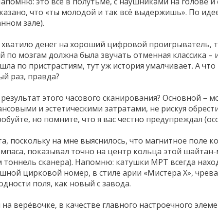
помню: это всё в полутьме, с наушниками на голове и 
сказано, что «ты молодой и так всё выдержишь». По иде
нном зале).
е хватило денег на хороший цифровой проигрыватель, т
ой по мозгам должна была звучать отменная классика –
ошла по пристрастиям, тут уж история умалчивает. А чт
й раз, правда?
результат этого часового сканирования? Основной – мой
овыми и эстетическими затратами, не рискуя обрести 
робуйте, но помните, что я вас честно предупреждал (о
, поскольку на мне выяснилось, что магнитное поле кос
мпаса, показывал точно на центр кольца этой шайтан-ма
 тоннель сканера). Напомню: катушки МРТ всегда находя
шной цирковой номер, в стиле арии «Мистера Х», чрева
одности поля, как новый с завода.
на верёвочке, в качестве главного настроечного элемен