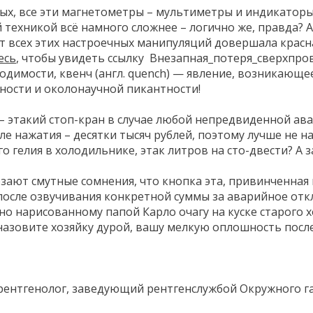
ых, все эти магнетометры – мультиметры и индикаторы п
ей техникой всё намного сложнее – логично же, правда?
 всех этих настроечных манипуляций довершала красная
есь
, чтобы увидеть ссылку
Внезапная_потеря_сверхпро
одимости, квенч (англ. quench) — явление, возникающе
ности и околонаучной пикантности!
– этакий стоп-кран в случае любой непредвиденной ава
е нажатия – десятки тысяч рублей, поэтому лучше не на
о гелия в холодильнике, этак литров на сто-двести? А 
рзают смутные сомнения, что кнопка эта, привинченная
осле озвучивания конкретной суммы за аварийное отклю
о нарисованному папой Карло очагу на куске старого хо
назовите хозяйку дурой, вашу мелкую оплошность после
рентгенолог, заведующий рентгенслужбой Окружного га