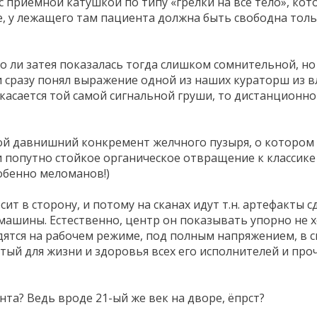
с приёмной катушкой по типу «грелки на всё тело», кот
е, у лежащего там пациента должна быть свободна толь
о ли затея показалась тогда слишком сомнительной, но 
 и сразу понял выражение одной из наших кураторш из 
о касается той самой сигнальной груши, то дистанцион
 давнишний конкремент желчного пузыря, о котором я и т
попутно стойкое органическое отвращение к классике 
собенно меломанов!)
ит в сторону, и потому на сканах идут т.н. артефакты 
шины. Естественно, центр он показывать упорно не хот
тся на рабочем режиме, под полным напряжением, в спе
тый для жизни и здоровья всех его исполнителей и про
та? Ведь вроде 21-ый же век на дворе, ёпрст?