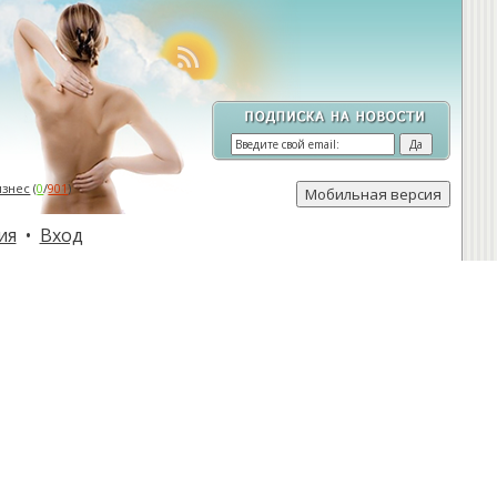
изнес
(
0
/
901
)
ия
•
Вход