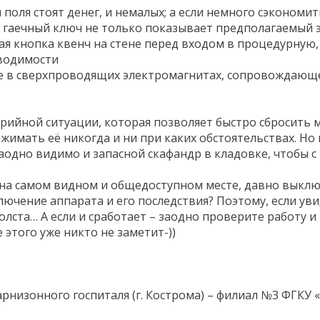
оля стоят денег, и немалых; а если немного сэкономить
 А гаечный ключ не только показывает предполагаемый 
 кнопка квенч на стене перед входом в процедурную, 
водимости
е в сверхпроводящих электромагнитах, сопровождающеес
рийной ситуации, которая позволяет быстро сбросить м
жимать её никогда и ни при каких обстоятельствах. Но н
заодно видимо и запасной скафандр в кладовке, чтобы с
 на самом видном и общедоступном месте, давно выключе
чение аппарата и его последствия? Поэтому, если увиди
лста… А если и сработает – заодно проверите работу и 
 этого уже никто не заметит-))
рнизонного госпиталя (г. Кострома) – филиал №3 ФГКУ 