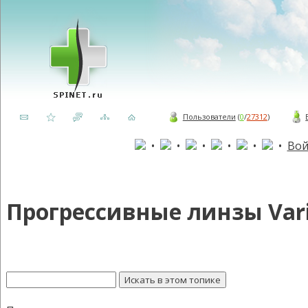
Пользователи
(
0
/
27312
)
•
•
•
•
•
•
Вой
Прогрессивные линзы Vari