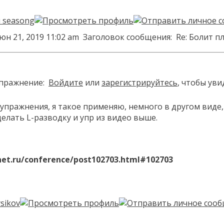
юн 21, 2019 11:02 am
Заголовок сообщения:
Re: Болит п
упражнение:
Войдите
или
зарегистрируйтесь
, чтобы ув
упражнения, я такое применяю, немного в другом виде, 
елать L-разводку и упр из видео выше.
net.ru/conference/post102703.html#102703