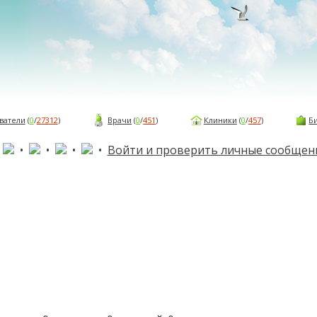
ватели
(
0
/
27312
)
Врачи
(
0
/
451
)
Клиники
(
0
/
457
)
Б
•
•
•
•
•
Войти и проверить личные сообщен