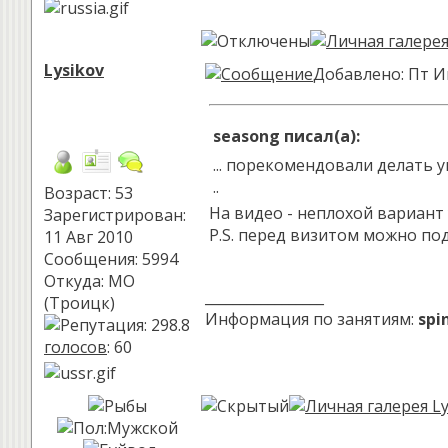
Lysikov
Добавлено: Пт И
seasong писал(а):
... порекомендовали делать 
..
Возраст: 53
На видео - неплохой вариант 
Зарегистрирован:
P.S. перед визитом можно под
11 Авг 2010
Сообщения: 5994
Откуда: МО
_________________
(Троицк)
Информация по занятиям:
spi
голосов
: 60