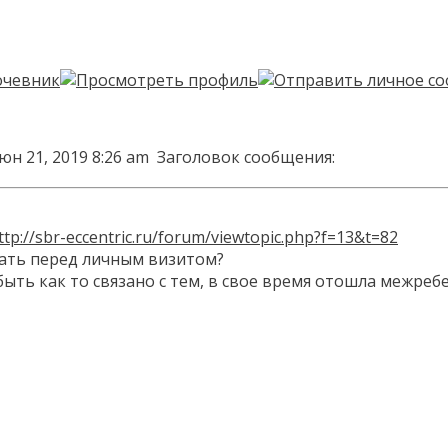
юн 21, 2019 8:26 am
Заголовок сообщения:
ttp://sbr-eccentric.ru/forum/viewtopic.php?f=13&t=82
ать перед личным визитом?
ыть как то связано с тем, в свое время отошла межребер