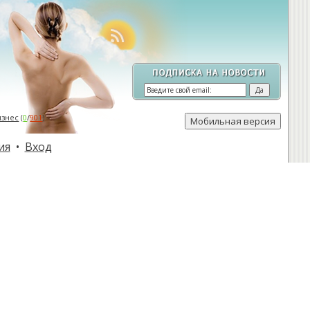
изнес
(
0
/
901
)
ия
•
Вход