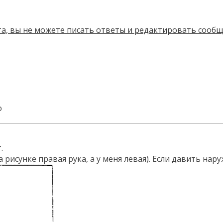
о
.
 рисунке правая рука, а у меня левая). Если давить нару