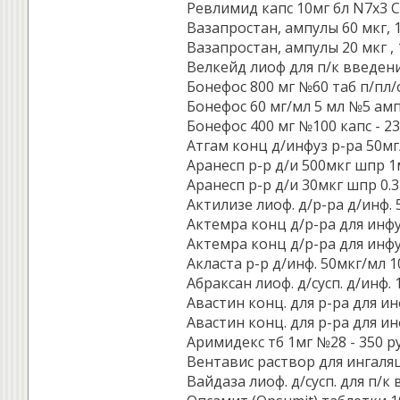
Ревлимид капс 10мг бл N7x3 
Вазапростан, ампулы 60 мкг, 10
Вазапростан, ампулы 20 мкг , 1
Велкейд лиоф для п/к введения
Бонефос 800 мг №60 таб п/пл/о
Бонефос 60 мг/мл 5 мл №5 амп 
Бонефос 400 мг №100 капс - 23
Атгам конц д/инфуз р-ра 50мг/
Аранесп р-р д/и 500мкг шпр 1м
Аранесп р-р д/и 30мкг шпр 0.3
Актилизе лиоф. д/р-ра д/инф. 5
Актемра конц д/р-ра для инфу
Актемра конц д/р-ра для инфу
Акласта р-р д/инф. 50мкг/мл 1
Абраксан лиоф. д/сусп. д/инф. 1
Авастин конц. для р-ра для ин
Авастин конц. для р-ра для ин
Аримидекс тб 1мг №28 - 350 ру
Вентавис раствор для ингаляц
Вайдаза лиоф. д/сусп. для п/к в