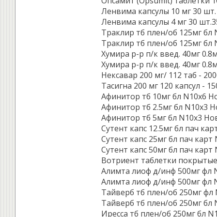
Опсамит (Opsumit) таблетки 10
Ленвима капсулы 10 мг 30 шт. 
Ленвима капсулы 4 мг 30 шт.3
Траклир тб плен/об 125мг бл N
Траклир тб плен/об 125мг бл 
Хумира р-р п/к введ. 40мг 0.8мл
Хумира р-р п/к введ. 40мг 0.8
Нексавар 200 мг/ 112 таб - 200
Тасигна 200 мг 120 капсул - 15
Афинитор тб 10мг бл N10x6 Н
Афинитор тб 2.5мг бл N10x3 
Афинитор тб 5мг бл N10x3 Но
Сутент капс 12.5мг бл пач карт
Сутент капс 25мг бл пач карт N
Сутент капс 50мг бл пач карт N
Вотриент таблетки покрытые 
Алимта лиоф д/инф 500мг фл N
Алимта лиоф д/инф 500мг фл N
Тайверб тб плен/об 250мг фл N
Тайверб тб плен/об 250мг бл N
Иресса тб плен/об 250мг бл N1