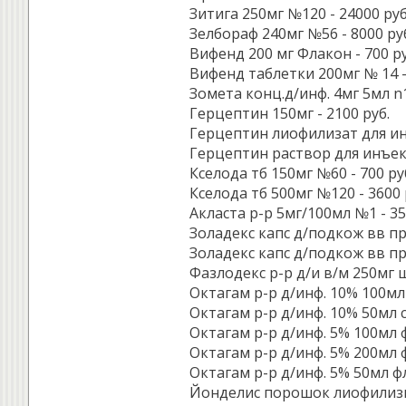
Зитига 250мг №120 - 24000 руб
Зелбораф 240мг №56 - 8000 ру
Вифенд 200 мг Флакон - 700 ру
Вифенд таблетки 200мг № 14 -
Зомета конц.д/инф. 4мг 5мл n1
Герцептин 150мг - 2100 руб.
Герцептин лиофилизат для ин
Герцептин раствор для инъек
Кселода тб 150мг №60 - 700 ру
Кселода тб 500мг №120 - 3600 
Акласта р-р 5мг/100мл №1 - 35
Золадекс капс д/подкож вв пр
Золадекс капс д/подкож вв пр
Фазлодекс р-р д/и в/м 250мг 
Октагам р-р д/инф. 10% 100мл с
Октагам р-р д/инф. 10% 50мл с 
Октагам р-р д/инф. 5% 100мл фл
Октагам р-р д/инф. 5% 200мл фл
Октагам р-р д/инф. 5% 50мл фл.
Йонделис порошок лиофилизи