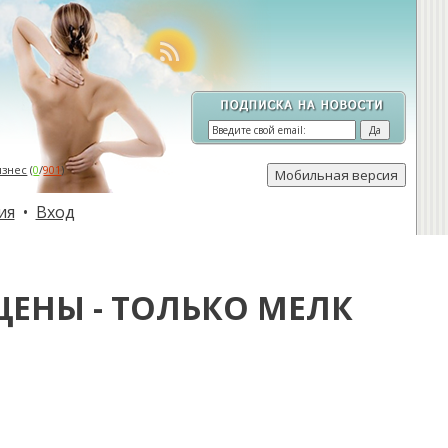
изнес
(
0
/
901
)
ия
•
Вход
ЦЕНЫ - ТОЛЬКО МЕЛК