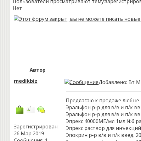
Пользователи просматривают тему:зарегистрированн
Нет
Автор
medikbiz
Добавлено: Вт М
Пред­ла­гаю к про­даже лю­бые 
Эральфон р-р для в/в и п/к вв
Эральфон р-р для в/в и п/к вв
Эпрекс 40000МЕ/мл 1мл №6 рас
Зарегистрирован:
Эпрекс раствор для инъекций 
26 Мар 2019
Эпокрин р-р в/в и п/к введ. 2
Сообщения: 1