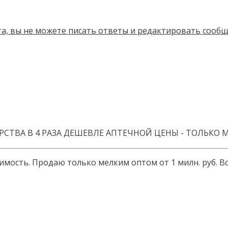
СТВА В 4 РАЗА ДЕШЕВЛЕ АПТЕЧНОЙ ЦЕНЫ - ТОЛЬКО 
то­имость. Про­даю толь­ко мел­ким оп­том от 1 милн. руб. 