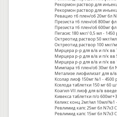
Рекормон раствор для инъекци
Рекормон раствор для инъекц
Ревацио тб плен/об 20мг бл N1
Презиста тб плен/об 800мг ф
Презиста тб плен/об 600мг ф
Пегасис 180 мкг/ 0,5 мл - 1450 
Октреотид раствор 50 мкг/мл 1
Октреотид раствор 100 мкг/мл 
Мирцера р-р для в/в и п/к вв 
Мирцера р-р для в/в и п/к вв 
Мирцера р-р для в/в и п/к вв 
Мимпара тб плен/об 30мг бл N
Метализе лиофилизат для в/в 
Ксолар лиоф 150мг №1 - 4500 р
Кселода таблетки 150 мг 60 шт.
Коагил-VII лиоф для в/в введе
Кивекса таблетки п/о 600мг+3
Келикс конц 2мг/мл 10мл/№1 -
Ревлимид капс 25мг бл N7x3 
Ревлимид капс 15мг бл N7x3 