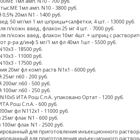
000МЕ 1мл амп. N10 - 700 руб.
0тыс.МЕ 1мл амп. N10 - 3800 руб.
0,5% 20мл N1 - 1400 руб.
ед. 50 мг/мл 1 мл шприцы+салфетки, 4 шт. - 13000 руб.
 п/кожн. введ., флакон 25 мг 4 шт. - 7000 руб.
я п/кожн. введ., флакон 10мг 4шт. + шприц с растворите
т р-ра д/инф 5 мг/1 мл фл 40мл 1шт - 5500 руб.
10x3 - 18500 руб.
10x3 - 11000 руб.
10x3 - 17500 руб.
ия 20мг фл комп раств N1x1 - 6000 руб.
25мг n60 - 200 руб.
200мг n60 - 500 руб.
100мг n60 - 250 руб.
N10x5 ИТА Рош С.п.А.. упаковано Ортат - 1200 руб.
ТА Рош С.п.А. - 600 руб.
00мг фл N112x1 - 11000 руб.
25мг флак N1 - 600 руб.
100мг флак N1 - 2500 руб.
ованный для приготовления инъекционного раствора 1
рованный для приготовления инъекционного раствора 