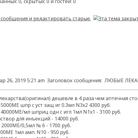
ых: 0, скрытых: 0 и гостей: 0
ар 26, 2019 5:21 am
Заголовок сообщения:
ЛЮБЫЕ ЛЕКАР
ле­карс­тва(ори­гинал) де­шев­ле в 4 ра­за чем ап­течная с
 5000МЕ шпр с уст защ иг 0.3мл N3x2 4300 руб.
 40000МЕ/мл шприц одн с игл 1мл N1x1 - 3100 руб.
твор для инъекций - 14000 руб.
2000МЕ/0,5мл № 6 - 1700 руб.
000МЕ 1мл амп. N10 - 950 руб.