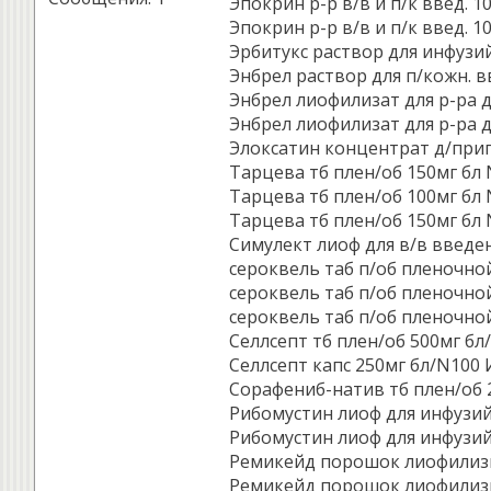
Эпокрин р-р в/в и п/к введ. 1
Эпокрин р-р в/в и п/к введ. 1
Эрбитукс раствор для инфузий 
Энбрел раствор для п/кожн. вв
Энбрел лиофилизат для р-ра для
Энбрел лиофилизат для р-ра дл
Элоксатин концентрат д/приго
Тарцева тб плен/об 150мг бл N
Тарцева тб плен/об 100мг бл N
Тарцева тб плен/об 150мг бл N
Симулект лиоф для в/в введен
сероквель таб п/об пленочной 
сероквель таб п/об пленочной 
сероквель таб п/об пленочной 
Селлсепт тб плен/об 500мг бл/
Селлсепт капс 250мг бл/N100 И
Сорафениб-натив тб плен/об 2
Рибомустин лиоф для инфузий 
Рибомустин лиоф для инфузий 
Ремикейд порошок лиофилизир
Ремикейд порошок лиофилизи