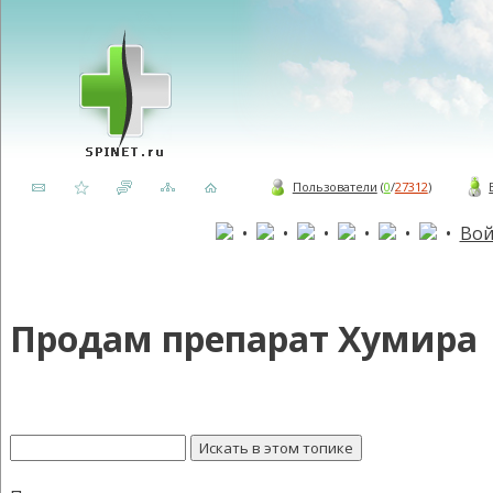
Пользователи
(
0
/
27312
)
•
•
•
•
•
•
Вой
Продам препарат Хумира