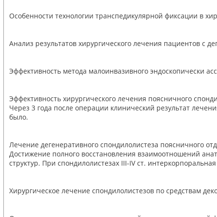
Особенности технологии транспедикулярной фиксации в хир
Анализ результатов хирургического лечения пациентов с д
Эффективность метода малоинвазивного эндоскопически асси
Эффективность хирургического лечения поясничного спонд
Через 3 года после операции клинический результат лечения
было.
Лечение дегенеративного спондилолистеза поясничного от
Достижение полного восстановления взаимоотношений анато
структур. При спондилолистезах III-IV ст. интеркорпораль
Хирургическое лечение спондилолистезов по средствам деко