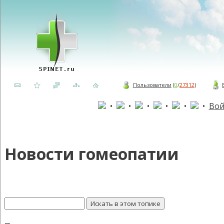
Пользователи
(
0
/
27312
)
•
•
•
•
•
•
Вой
Новости гомеопатии