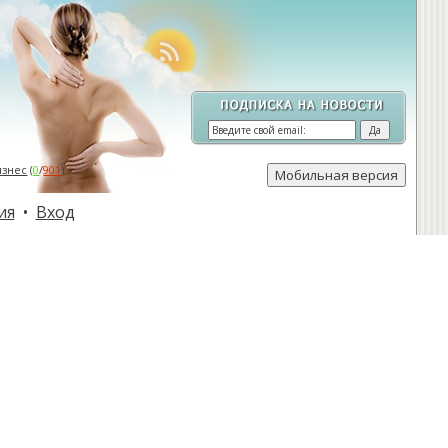
изнес
(
0
/
901
)
ия
•
Вход