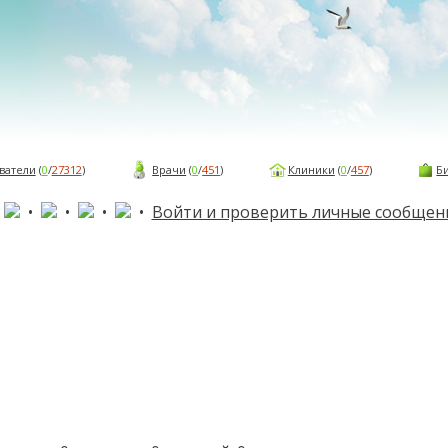
ватели
(
0
/
27312
)
Врачи
(
0
/
451
)
Клиники
(
0
/
457
)
Б
•
•
•
•
•
Войти и проверить личные сообщен