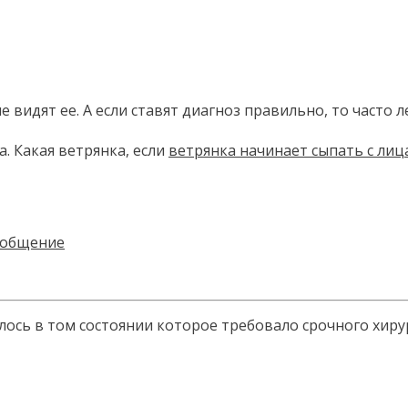
- не видят ее. А если ставят диагноз правильно, то ча
а. Какая ветрянка, если
ветрянка начинает сыпать с лиц
ходилось в том состоянии которое требовало срочного хи