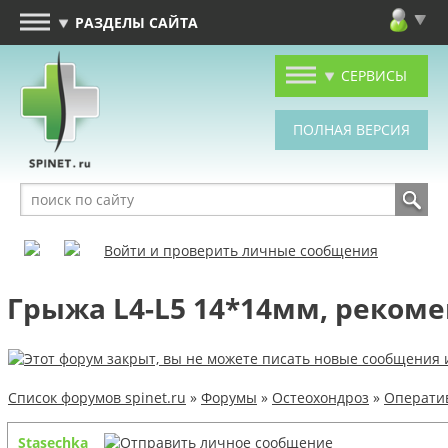
РАЗДЕЛЫ САЙТА
СЕРВИСЫ
Войти и проверить личные сообщения
Грыжа L4-L5 14*14мм, реком
Список форумов spinet.ru
»
Форумы
»
Остеохондроз
»
Оператив
Stasechka