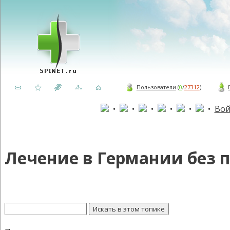
Пользователи
(
0
/
27312
)
•
•
•
•
•
•
Вой
Лечение в Германии без 