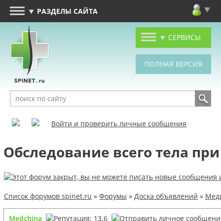
РАЗДЕЛЫ САЙТА
СЕРВИСЫ
Войти и проверить личные сообщения
Обследование всего тела при
Список форумов spinet.ru
»
Форумы
»
Доска объявлений
»
Меди
Medchina