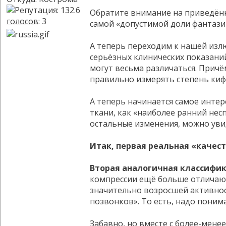
Обратите внимание на приведённу
голосов
: 3
самой «допустимой доли фантазии
А теперь переходим к нашей излю
серьёзных клинических показаний,
могут весьма различаться. Причё
правильно измерять степень кифо
А теперь начинается самое интер
ткани, как «наиболее ранний нес
остальные изменения, можно увид
Итак, первая реальная «качест
Вторая аналогичная классифика
компрессии ещё больше отличаютс
значительно возросшей активнос
позвонков». То есть, надо поним
Забавно, но вместе с более-мене