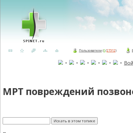
Пользователи
(
0
/
27312
)
•
•
•
•
•
•
Вой
МРТ повреждений позвоно