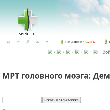
Пользователи
(
0
/
27312
)
•
•
•
•
•
•
Вой
МРТ головного мозга: Де