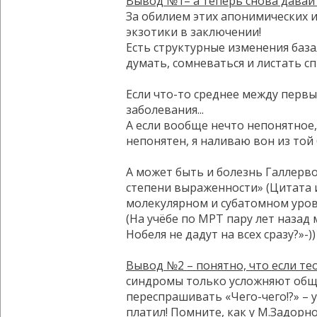
Вывод №1– а теперь снова давайт
За обилием этих апонимических и
экзотики в заключении!
Есть структурные изменения база
думать, сомневаться и листать сп
Если что-то среднее между перв
заболевания...
А если вообще нечто непонятное,
непонятен, я наливаю вон из той 
А может быть и болезнь Галлерв
степени выраженности» (Цитата и
молекулярном и субатомном уровн
(На учёбе по МРТ пару лет назад
Нобеля не дадут на всех сразу?»-))
Вывод №2 – понятно, что если те
синдромы только усложняют общен
переспрашивать «Чего-чего!?» – у
платил! Помните, как у М.Задорно