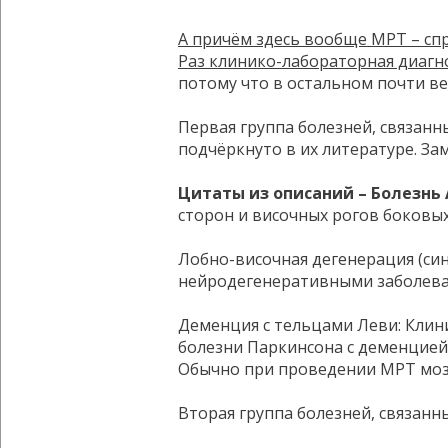
А причём здесь вообще МРТ – сп
Раз клинико-лабораторная диагн
потому что в остальном почти ве
Первая группа болезней, связан
подчёркнуто в их литературе. За
Цитаты из описаний – Болезнь
сторон и височных рогов боковы
Лобно-височная дегенерация (си
нейродегенеративными заболевани
Деменция с тельцами Леви: Клин
болезни Паркинсона с деменцией
Обычно при проведении МРТ мозга
Вторая группа болезней, связанн