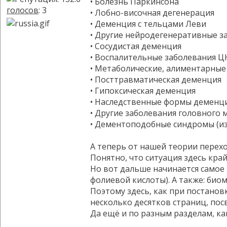
• Болезнь Паркинсона
голосов
: 3
• Лобно-височная дегенерация
• Деменция с тельцами Леви
• Другие нейродегенеративные з
• Сосудистая деменция
• Воспалительные заболевания Ц
• Метаболические, алиментарные
• Посттравматическая деменция
• Гипоксическая деменция
• Наследственные формы деменц
• Другие заболевания головного
• Дементоподобные синдромы (из
А теперь от нашей теории перехо
Понятно, что ситуация здесь кра
Но вот дальше начинается самое
фолиевой кислоты). А также: био
Поэтому здесь, как при постанов
несколько десятков страниц, по
Да ещё и по разным разделам, к