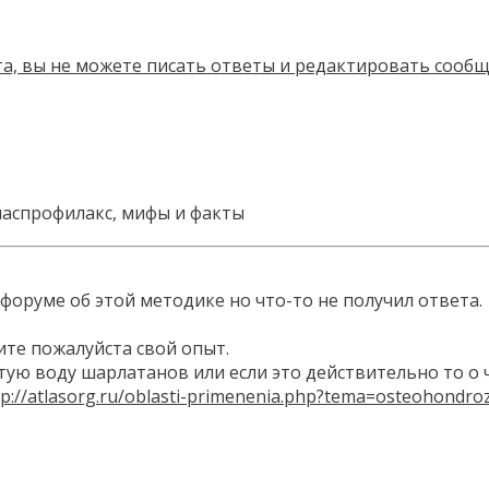
аспрофилакс, мифы и факты
 форуме об этой методике но что-то не получил ответа.
ите пожалуйста свой опыт.
истую воду шарлатанов или если это действительно то о
tp://atlasorg.ru/oblasti-primenenia.php?tema=osteohondro