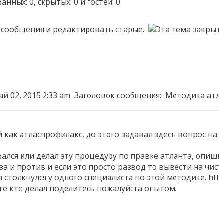
ых: 0, скрытых: 0 и гостей: 0
ай 02, 2015 2:33 am
Заголовок сообщения:
Методика атл
 как атласпрофилакс, до этого задавал здесь вопрос на
вался или делал эту процедуру по правке атланта, опиш
за и против и если это просто развод то вывести на ч
я столкнулся у одного специалиста по этой методике.
ht
те кто делал поделитесь пожалуйста опытом.