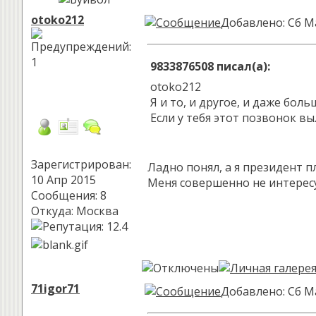
otoko212
Добавлено: Сб М
9833876508 писал(а):
otoko212
Я и то, и другое, и даже бол
Если у тебя этот позвонок в
Зарегистрирован:
Ладно понял, а я президент п
10 Апр 2015
Меня совершенно не интересу
Сообщения: 8
Откуда: Москва
71igor71
Добавлено: Сб М