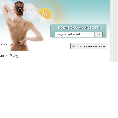
изнес
(
0
/
901
)
ия
•
Вход