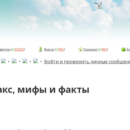
ватели
(
0
/
27312
)
Врачи
(
0
/
451
)
Клиники
(
0
/
457
)
Б
•
•
•
•
•
Войти и проверить личные сообщен
кс, мифы и факты