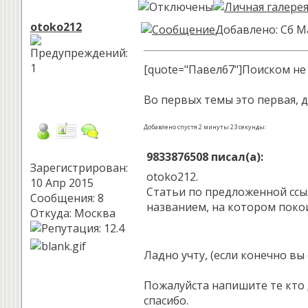
otoko212
Добавлено: Сб М
[quote="Павел67"]Поиском не
Во первых темы это первая, д
Добавлено спустя 2 минуты 23 секунды:
9833876508 писал(а):
Зарегистрирован:
otoko212.
10 Апр 2015
Статьи по предложенной ссылк
Сообщения: 8
названием, на котором покои
Откуда: Москва
Ладно учту, (если конечно вы
Пожалуйста напишите те кто 
спасибо.