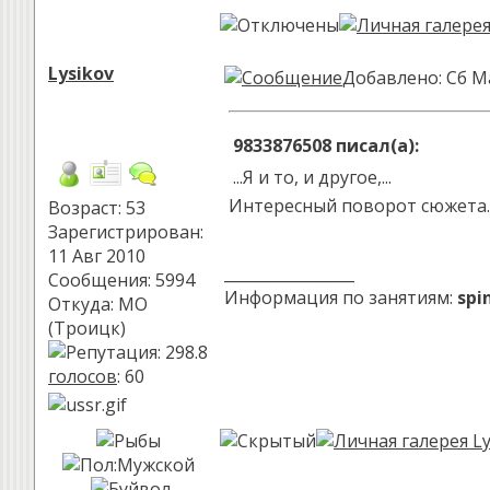
Lysikov
Добавлено: Сб М
9833876508 писал(а):
...Я и то, и другое,...
Интересный поворот сюжета. 
Возраст: 53
Зарегистрирован:
11 Авг 2010
_________________
Сообщения: 5994
Информация по занятиям:
spi
Откуда: МО
(Троицк)
голосов
: 60