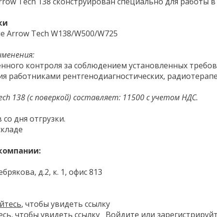
ow Tech 138 сконструирован специально для работы в
ки
именения:
нного контроля за соблюдением установленных требов
ия работниками рентгенодиагностических, радиотерапе
h 138 (с поверкой) составляет: 11500 с учетом НДС.
 со дня отгрузки.
складе
компании:
брякова, д.2, к. 1, офис 813
йтесь
, чтобы увидеть ссылку
есь
, чтобы увидеть ссылку
Войдите
или
зарегистрируй