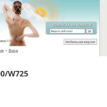
изнес
(
0
/
901
)
ия
•
Вход
00/W725