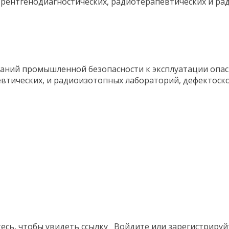
 рентгенодиагностических, радиотерапевтических и ра
аний промышленной безопасности к эксплуатации опас
втических, и радиоизотопных лабораторий, дефектоско
тесь
, чтобы увидеть ссылку
Войдите
или
зарегистрируй