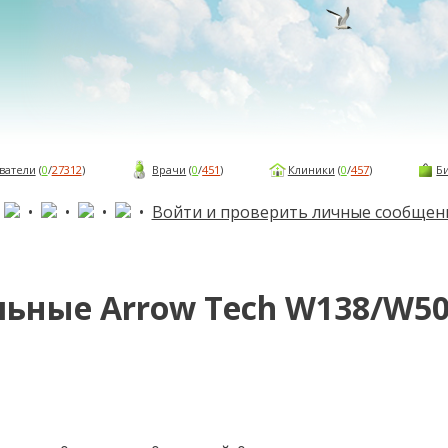
ватели
(
0
/
27312
)
Врачи
(
0
/
451
)
Клиники
(
0
/
457
)
Б
•
•
•
•
•
Войти и проверить личные сообщен
ьные Arrow Tech W138/W5