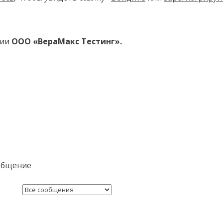
нии
ООО «ВераМакс Тестинг».