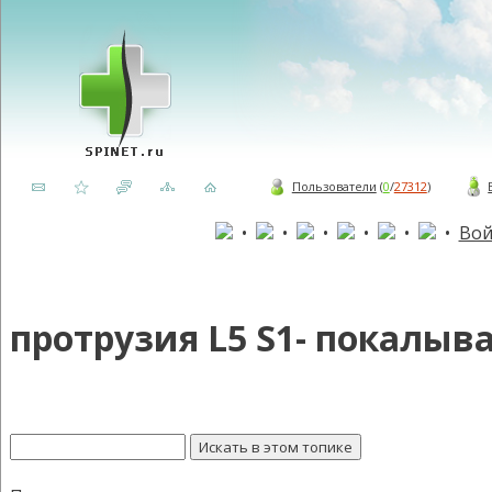
Пользователи
(
0
/
27312
)
•
•
•
•
•
•
Вой
протрузия L5 S1- покалыв