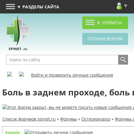
РАЗДЕЛЫ САЙТА
СЕРВИСЫ
Войти и проверить личные сообщения
Боль в заднем проходе, боль 
Список форумов spinet.ru
»
Форумы
»
Остеохондроз
»
Форумы 
knopix