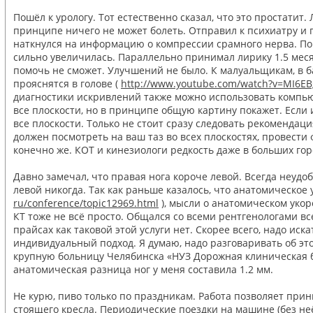
Пошёл к урологу. Тот естественно сказал, что это простатит
принципе ничего не может болеть. Отправил к психиатру и 
наткнулся на информацию о компрессии срамного нерва. Пош
сильно увеличилась. Параллельно принимал лирику 1.5 месяц
помочь не сможет. Улучшений не было. К малуальщикам, в ба
прояснятся в голове (
http://www.youtube.com/watch?v=MI6E
диагностики искривлений также можно использовать компьют
все плоскости, но в принципе общую картину покажет. Если
все плоскости. Только не стоит сразу следовать рекомендац
должен посмотреть на ваш таз во всех плоскостях, провести
конечно же. КОТ и кинезиологи редкость даже в больших горо
Давно замечал, что правая нога короче левой. Всегда неудо
левой никогда. Так как раньше казалось, что анатомическое
ru/conference/topic12969.html
), мысли о анатомическом укор
КТ тоже не всё просто. Общался со всеми рентгенологами все
прайсах как таковой этой услуги нет. Скорее всего, надо ис
индивидуальный подход. Я думаю, надо разговаривать об эт
крупную больницу Челябинска «НУЗ Дорожная клиническая б
анатомическая разница ног у меня составила 1.2 мм.
Не курю, пиво только по праздникам. Работа позволяет прин
стоящего кресла. Периодические поездки на машине (без неё