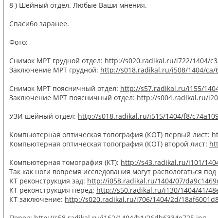
8 ) Шейный отдел. Любые Ваши мнения.
Спасибо заранее.
Фото:
Снимок МРТ грудной отдел:
http://s020.radikal.ru/i722/1404/
Заключение МРТ грудной:
http://s018.radikal.ru/i508/1404/c
Снимок МРТ поясничный отдел:
http://s57.radikal.ru/i155/14
Заключение МРТ поясничный отдел:
http://s004.radikal.ru/i
УЗИ шейный отдел:
http://s018.radikal.ru/i515/1404/f8/c74a10
Компьютерная оптическая топография (КОТ) первый лист:
h
Компьютерная оптическая топография (КОТ) второй лист:
ht
Компьютерная томография (КТ):
http://s43.radikal.ru/i101/14
Так как ноги вовремя исследования могут распологаться по
КТ реконструкция зад:
http://i058.radikal.ru/1404/07/da9c1469
КТ реконструкция перед:
http://s50.radikal.ru/i130/1404/41/4
КТ заключение:
http://s020.radikal.ru/i706/1404/2d/18af6001d
Перед:
http://s58.radikal.ru/i162/1404/b1/26db6334e725.jpg