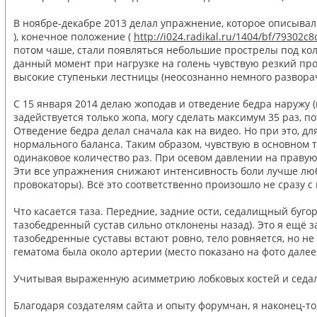
В ноябре-декабре 2013 делал упражнение, которое описывал 
), конечное положение (
http://i024.radikal.ru/1404/bf/79302c8
потом чаше, стали появляться небольшие прострелы под коле
данный момент при нагрузке на голень чувствую резкий про
высокие ступеньки лестницы (неосознанно немного разворач
С 15 января 2014 делаю жоподав и отведение бедра наружу (
задействуется только жопа, могу сделать максимум 35 раз, п
Отведение бедра делал сначала как на видео. Но при это, 
нормального баланса. Таким образом, чувствую в основном т
одинаковое количество раз. При осевом давлении на правую 
Эти все упражнения снижают интенсивность боли лучше любы
провокаторы). Всё это соответственно произошло не сразу с
Что касается таза. Передние, задние ости, седалищный буго
тазобедренный сустав сильно отклонены назад). Это я ещё за
тазобедренные суставы встают ровно, тело ровняется, но не 
гематома была около артерии (место показано на фото далее
Учитывая выраженную асимметрию лобковых костей и седалищ
Благодаря создателям сайта и опыту форумчан, я наконец-то