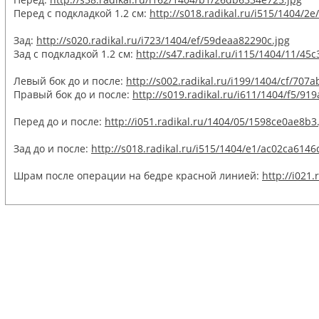
Перед с подкладкой 1.2 см:
http://s018.radikal.ru/i515/1404/2
Зад:
http://s020.radikal.ru/i723/1404/ef/59deaa82290c.jpg
Зад с подкладкой 1.2 см:
http://s47.radikal.ru/i115/1404/11/45c
Левый бок до и после:
http://s002.radikal.ru/i199/1404/cf/707
Правый бок до и после:
http://s019.radikal.ru/i611/1404/f5/91
Перед до и после:
http://i051.radikal.ru/1404/05/1598ce0ae8b3
Зад до и после:
http://s018.radikal.ru/i515/1404/e1/ac02ca6146
Шрам после операции на бедре красной линией:
http://i021