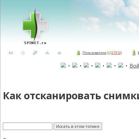
Пользователи
(
0
/
27312
)
•
•
•
•
•
•
Вой
Как отсканировать снимк