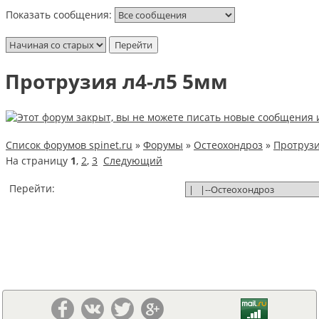
Показать сообщения:
Протрузия л4-л5 5мм
Список форумов spinet.ru
»
Форумы
»
Остеохондроз
»
Протрузи
На страницу
1
,
2
,
3
Следующий
Перейти: