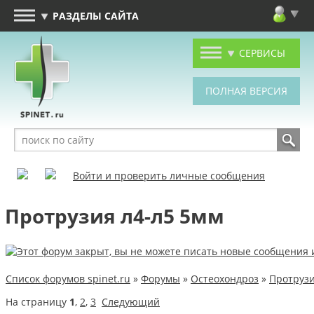
РАЗДЕЛЫ САЙТА
СЕРВИСЫ
Войти и проверить личные сообщения
Протрузия л4-л5 5мм
Список форумов spinet.ru
»
Форумы
»
Остеохондроз
»
Протрузи
На страницу
1
,
2
,
3
Следующий