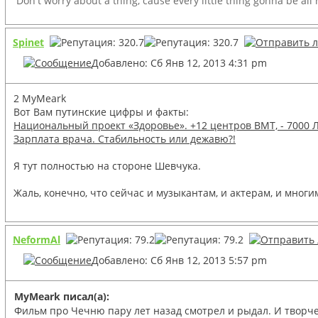
Don't worry about a thing, cause every little thing gonna be all
Spinet
Добавлено: Сб Янв 12, 2013 4:31 pm
2 MyMeark
Вот Вам путинские цифры и факты:
Национальный проект «Здоровье». +12 центров ВМТ, - 7000 
Зарплата врача. Стабильность или дежавю?!
Я тут полностью на стороне Шевчука.
Жаль, конечно, что сейчас и музыкантам, и актерам, и мног
NeformAl
Добавлено: Сб Янв 12, 2013 5:57 pm
MyMeark писал(а):
Фильм про Чечню пару лет назад смотрел и рыдал. И творче