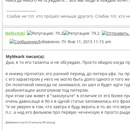
Никогда никого не осуждайте... Все мы люди и каждый хочет 
_________________
Слабак не тот, кто прошёл меньше другого. Слабак тот, кто н
NeformAl
Добавлено: Пт Янв 11, 2013 11:15 am
MyMeark писал(а):
Дык, я то его таланты и не обсуждаю. Просто обидно когда п
я книжку прочитал, его ранний период, до питера-уфа. ты пр
с его характером у него не могло быть долго одного и того ж
Он политикой никогда не занимался, он шел и будет идти туд
реабилитации аклоголиков под питером.
при этом сам живет в "захолусьте" в отличие от его более 
очень давно,еще в 90-х в одной статье запомнилась его фра
"я не уверен в том, что завтра я буду верить в то, во что вер
п.с. а над его фильмом про первую чеченскую я просто рыда
Добавлено спустя 23 минуты 49 секунд: