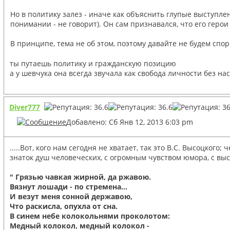
Но в политику залез - иначе как объяснить глупые выступлен
понимании - не говорит). Он сам признавался, что его герои
В принципе, тема не об этом, поэтому давайте не будем спор
ты путаешь политику и гражданскую позицию
а у шевчука она всегда звучала как свобода личности без на
Diver777
Добавлено: Сб Янв 12, 2013 6:03 pm
.....Вот, кого нам сегодня не хватает, так это В.С. Высоцко
знаток душ человеческих, с огромным чувством юмора, с в
" Грязью чавкая жирной, да ржавою.
Вязнут лошади - по стремена...
И везут меня сонной державою,
Что раскисла, опухла от сна.
В синем небе колокольнями проколотом:
Медный колокол, медный колокол -