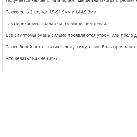
Получается как бы 2 типа болей - мышечная (когда стреляет 
Также есть 2 грыжи: L5-S1 5мм и L4-L5 3мм.
Таз перекошен. Правая часть выше, чем левая.
Все симптомы очень сильно проявляются утром, или после до
Также болей нет в статике -лежу, сижу, стою. Боль проявляе
Что делать? Как лечить?