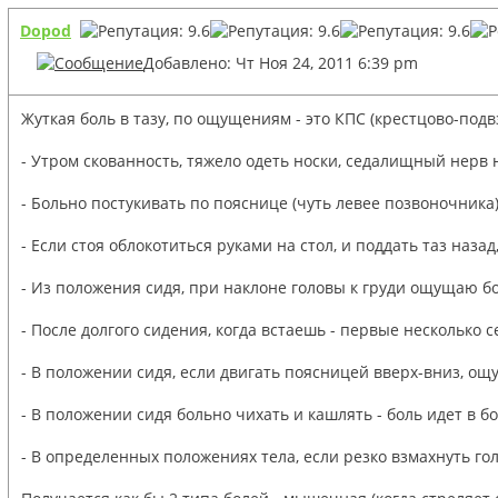
Dopod
Добавлено: Чт Ноя 24, 2011 6:39 pm
Жуткая боль в тазу, по ощущениям - это КПС (крестцово-под
- Утром скованность, тяжело одеть носки, седалищный нерв н
- Больно постукивать по пояснице (чуть левее позвоночника),
- Если стоя облокотиться руками на стол, и поддать таз назад
- Из положения сидя, при наклоне головы к груди ощущаю бо
- После долгого сидения, когда встаешь - первые несколько с
- В положении сидя, если двигать поясницей вверх-вниз, ощ
- В положении сидя больно чихать и кашлять - боль идет в 
- В определенных положениях тела, если резко взмахнуть гол