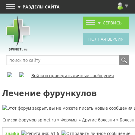
РАЗДЕЛЫ САЙТА
СЕРВИСЫ
Войти и проверить личные сообщения
Лечение фурункулов
Список форумов spinet.ru
»
Форумы
»
Другие болезни
»
Болезн
znaika