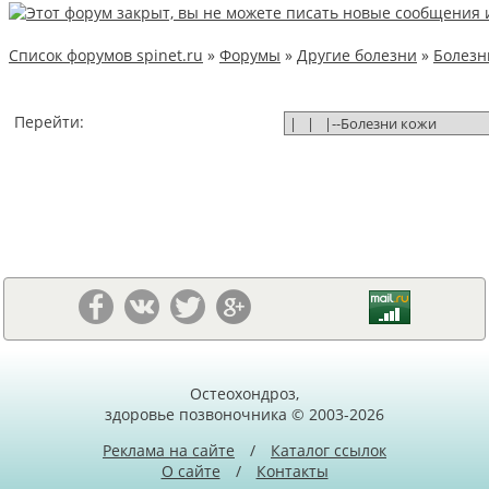
Список форумов spinet.ru
»
Форумы
»
Другие болезни
»
Болезн
Перейти:
Остеохондроз,
здоровье позвоночника © 2003-2026
Реклама на сайте
/
Каталог ссылок
О сайте
/
Контакты