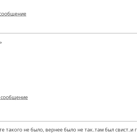
ь
 такого не было, вернее было не так..там был свист..и г