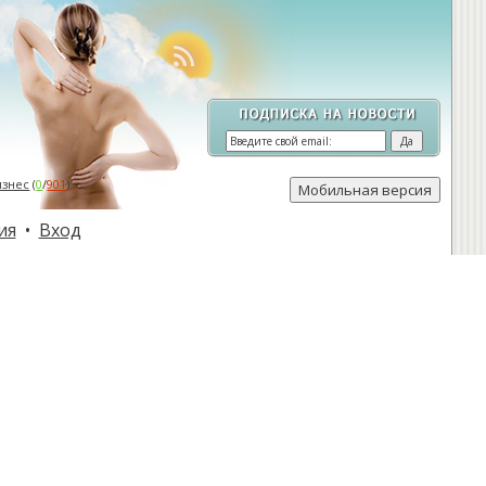
изнес
(
0
/
901
)
ия
•
Вход