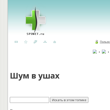
Пользо
•
Шум в ушах