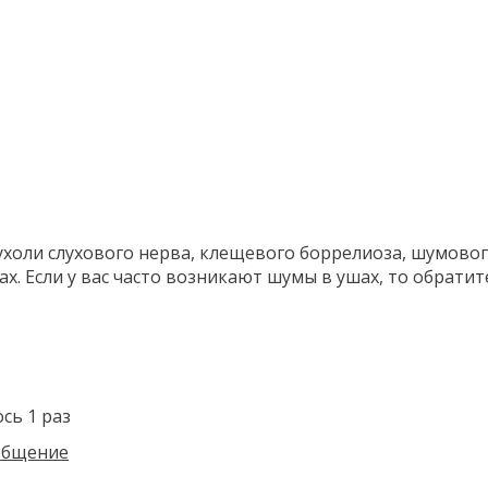
холи слухового нерва, клещевого боррелиоза, шумового
 Если у вас часто возникают шумы в ушах, то обратитес
ось 1 раз