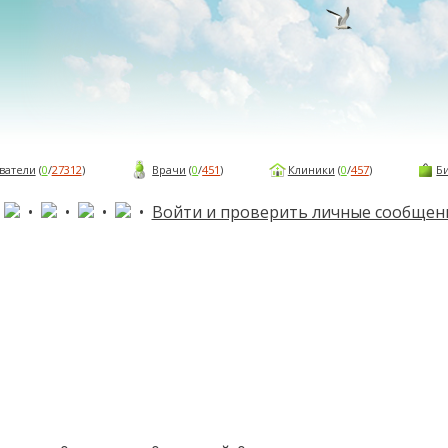
ватели
(
0
/
27312
)
Врачи
(
0
/
451
)
Клиники
(
0
/
457
)
Б
•
•
•
•
•
Войти и проверить личные сообщен