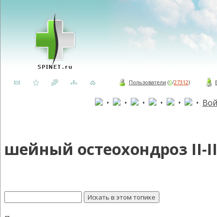
Пользователи
(
0
/
27312
)
•
•
•
•
•
•
Вой
шейный остеохондроз II-I