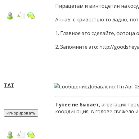
Пирацетам и винпоцетин на сосу
АннаБ, с кривостью то ладно, по
1. Главное это сделайте, фотоца 
2. Запомните это:
http://goodsheya
TAT
Добавлено: Пн Авг 0
Тупее не бывает
, агрегация тр
координация, в голове свежело и