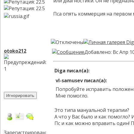
или диагностики. Он не предназн
Пса опять коммерция на первом м
otoko212
Добавлено: Вс Апр 1
Diga писал(а):
vl-samusev писал(а):
Попробуйте исправить положени
Мне помогло.
Это типа мануальной терапии?
А что у Вас было и как помогло? 
Пс и как можно вправить один! П
Зарегистрирован: