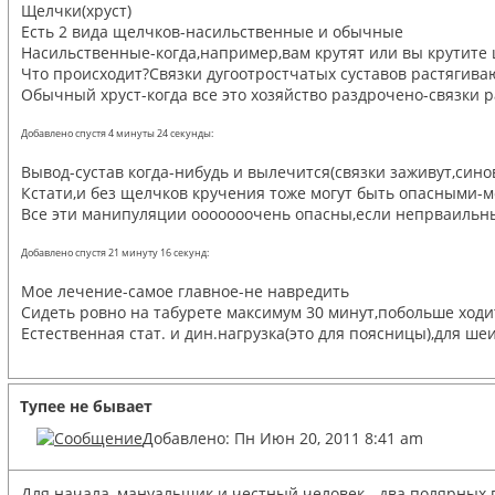
Щелчки(хруст)
Есть 2 вида щелчков-насильственные и обычные
Насильственные-когда,например,вам крутят или вы крутите
Что происходит?Связки дугоотростчатых суставов растягиваю
Обычный хруст-когда все это хозяйство раздрочено-связки 
Добавлено спустя 4 минуты 24 секунды:
Вывод-сустав когда-нибудь и вылечится(связки заживут,син
Кстати,и без щелчков кручения тоже могут быть опасными-
Все эти манипуляции ооооооочень опасны,если непрваильн
Добавлено спустя 21 минуту 16 секунд:
Мое лечение-самое главное-не навредить
Сидеть ровно на табурете максимум 30 минут,побольше ходи
Естественная стат. и дин.нагрузка(это для поясницы),для ш
Тупее не бывает
Добавлено: Пн Июн 20, 2011 8:41 am
Для начала, мануальщик и честный человек - два полярных 