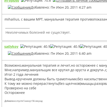
Игорь60
Добавлено: Пн Июн 20, 2011 4:27 am
mihailius, с вашим МРТ, мануальная терапия противопоказа
_________________
Неизлечимых болезней не существует.
satlykov
Добавлено: Пн Июн 20, 2011 6:40 am
Возможно,мануальная терапия и лечит,но осторожнее с ма
Мне,например,мануальщик все крутил до хруста и докрути-,с
Итог-2 года лечения
Вывод-кручения должны быть грамотными,без насильствен
К тому же можно перерастянуть(без щелчков)мышцы,разорва
Проверено на себе
Осторожнее
Добавлено спустя 5 минут 56 секунд: