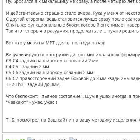
Ну, бросился я к макальщику не сразу, а после четырех лет б
И действительно страшно стало вчера. Рука у меня от некот
С другой стороны, ведь становится лучше сразу после сеанса.
Опять же функциональные блоки, который он снимает навер
Так что теперь я в разудмия, продолжать ли... нужно решить 
Вот что у меня на МРТ , делал пол года назад:
Визуализируются протрузии дисков, минимально деформиру
C3-C4 задний на широком основании 2 мм
С4-С5 - задний 2 мм
С5-С6 задний на широком освании 2 мм
С6-С7 правосторонний задне-боковой до 3 мм кзади 2мм задн
TH2-Th3 - задний до 3мм.
Что беспокоит: "пьяное состояние". Шум в ушах иногда, а пр
"чавкают" - ужас, ужас )
ТНБ, посмотрел на Ваш сайт и на вашу методику исцеления. 