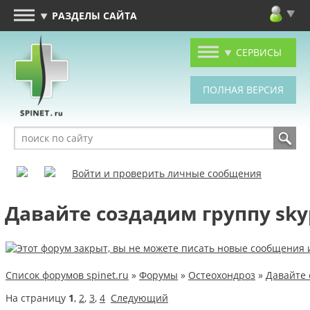
РАЗДЕЛЫ САЙТА
СЕРВИСЫ
Войти и проверить личные сообщения
Давайте создадим группу sk
Список форумов spinet.ru
»
Форумы
»
Остеохондроз
»
Давайте 
На страницу
1
,
2
,
3
,
4
Следующий