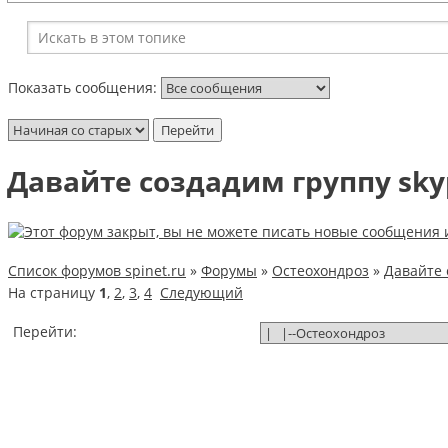
Показать сообщения:
Давайте создадим группу sk
Список форумов spinet.ru
»
Форумы
»
Остеохондроз
»
Давайте 
На страницу
1
,
2
,
3
,
4
Следующий
Перейти: