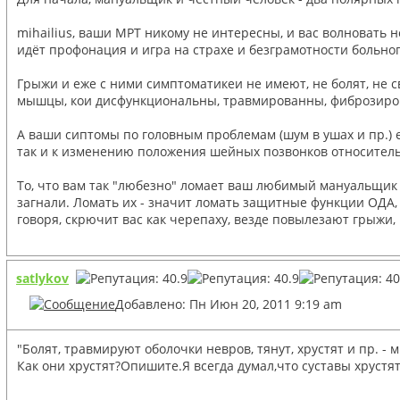
mihailius, ваши МРТ никому не интересны, и вас волновать 
идёт профонация и игра на страхе и безграмотности больного
Грыжи и еже с ними симптоматикеи не имеют, не болят, не св
мышцы, кои дисфункциональны, травмированны, фиброзиров
А ваши сиптомы по головным проблемам (шум в ушах и пр.) е
так и к изменению положения шейных позвонков относительно
То, что вам так "любезно" ломает ваш любимый мануальщик (ф
загнали. Ломать их - значит ломать защитные функции ОДА, 
говоря, скрючит вас как черепаху, везде повылезают грыжи, 
satlykov
Добавлено: Пн Июн 20, 2011 9:19 am
"Болят, травмируют оболочки невров, тянут, хрустят и пр. -
Как они хрустят?Опишите.Я всегда думал,что суставы хрустя