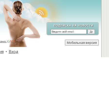
изнес
(
0
/
901
)
ия
•
Вход