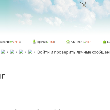
ватели
(
0
/
27312
)
Врачи
(
0
/
451
)
Клиники
(
0
/
457
)
Б
•
•
•
•
•
Войти и проверить личные сообщен
г