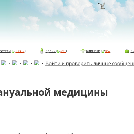
ватели
(
0
/
27312
)
Врачи
(
0
/
451
)
Клиники
(
0
/
457
)
Б
•
•
•
•
•
Войти и проверить личные сообщен
мануальной медицины