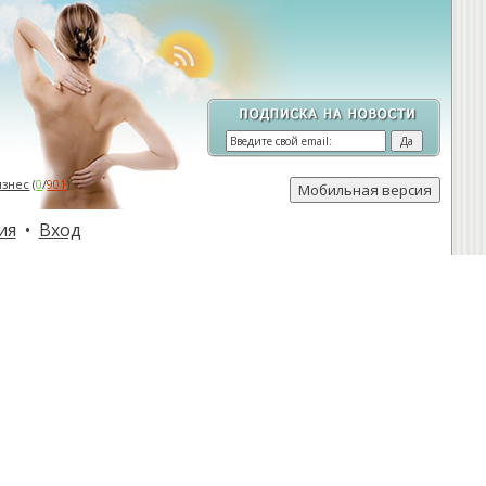
изнес
(
0
/
901
)
ия
•
Вход